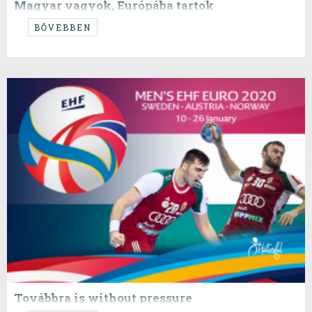
Magyar vagyok, Európába tartok
...mondta a jó Kardos doktor a Hamis a babában, midőn úszkált a
BŐVEBBEN
vízben, és Ötvös Csöpi repült felette. Majd megmutatta neki, hogy arra
ússzon, fiam. Nekünk is meg van mutatva, hogy merre az arra.
Továbbra is without pressure