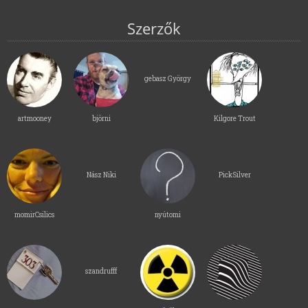
Szerzők
gebasz György
artmooney
björni
Kilgore Trout
Nász Niki
PickSilver
momirCsilics
nyútomi
szandrufff