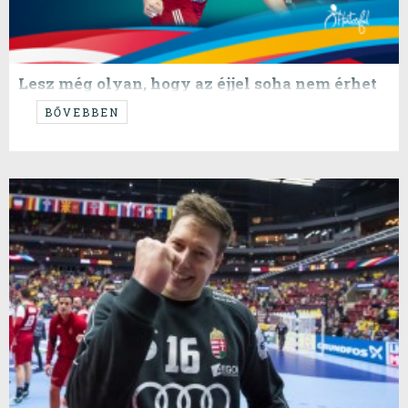
Lesz még olyan, hogy az éjjel soha nem érhet
véget
BŐVEBBEN
...higgyétek el...