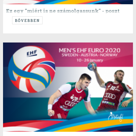
Ez egy "miért is ne számolgassunk" - poszt
...csak erős idegzetűeknek...
BŐVEBBEN