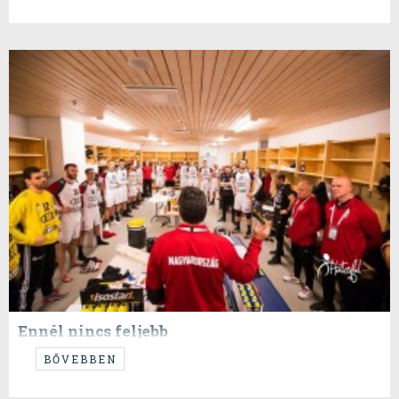
Ennél nincs feljebb
...pedig nem is álmodunk!
BŐVEBBEN