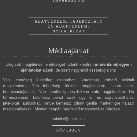
IMPRESSZUM
ADATVÉDELMI TÁJÉKOZTATÓ
ÉS ADATVÉDELMI
NYILATKOZAT
Médiaajánlat
Elég sok megjelenési lehetőséget tudunk kínálni,
mindenkinek egyéni
ajánlatokat
adunk, de azért nagyjából összefoglalom:
Van lehetőség kizárólag csapathoz (városhoz) köthető aloldali
megjelenésre. Van lehetőség főoldali megjelenésre, illetve ezek
kombinációjára is. Van lehetőség posztokban való megjelenésre. De
természetesen küldhetsz pénzt csak úgy is, és szponzorálhatsz
játékokat, aukciókat, illetve kérhetsz tőlünk gerilla marketingre hajazó
megjelenéseket. Minden csupán megfelelő megbeszélés kérdése.
hatosfal@gmail.com
BŐVEBBEN