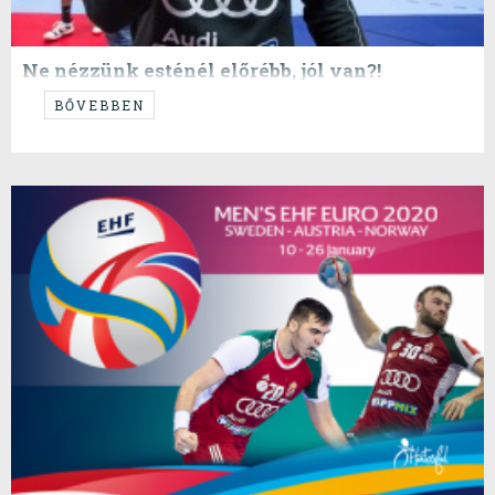
Ne nézzünk esténél előrébb, jól van?!
...Mikler ki(s)védi az utolsó svéd próbálkozást...
BŐVEBBEN