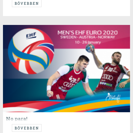
...gyerünk gyerekek, egy ország veletek!
BŐVEBBEN
No para!
...de tényleg, ezt fogjuk fel gyorsan!
BŐVEBBEN