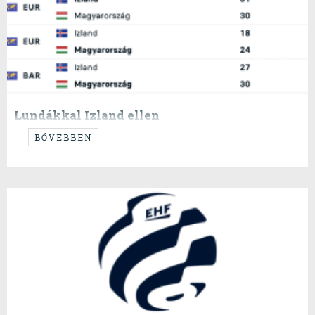
Lundákkal Izland ellen
...egyszer már bevált...
BŐVEBBEN