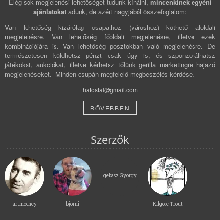
Elég sok megjelenési lehetőséget tudunk kínálni,
mindenkinek egyéni
ajánlatokat
adunk, de azért nagyjából összefoglalom:
Van lehetőség kizárólag csapathoz (városhoz) köthető aloldali
megjelenésre. Van lehetőség főoldali megjelenésre, illetve ezek
kombinációjára is. Van lehetőség posztokban való megjelenésre. De
természetesen küldhetsz pénzt csak úgy is, és szponzorálhatsz
játékokat, aukciókat, illetve kérhetsz tőlünk gerilla marketingre hajazó
megjelenéseket. Minden csupán megfelelő megbeszélés kérdése.
hatosfal@gmail.com
BŐVEBBEN
Szerzők
gebasz György
artmooney
björni
Kilgore Trout