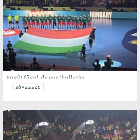
Emelt fővel, de ponthullatás
...vagy pontszerzés, kinek mi...
BŐVEBBEN