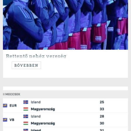
Rettentő nehéz vereség
...
BŐVEBBEN