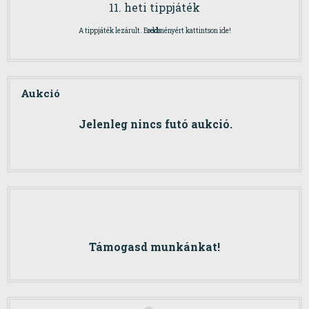
11. heti tippjáték
A tippjáték lezárult. Eredményért kattintson ide!
odds
Aukció
Jelenleg nincs futó aukció.
Támogasd munkánkat!