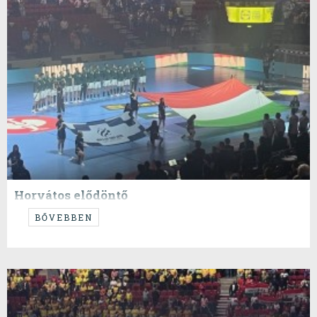
Horvátos elődöntő
...svéd, magyar bánat.
BŐVEBBEN