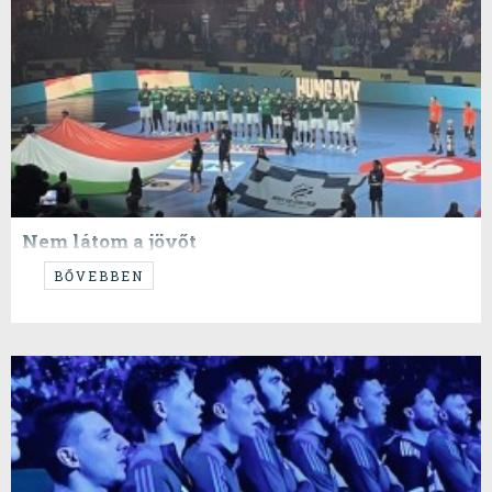
Nem látom a jövőt
---vagyis amit látok, az nem szép.
BŐVEBBEN