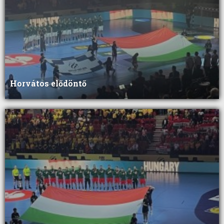
Horvátos elődöntő