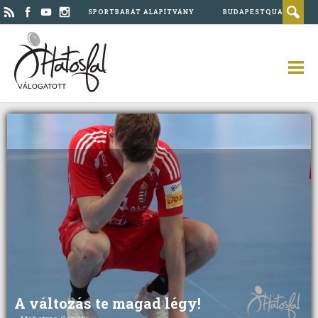
SPORTBARÁT ALAPÍTVÁNY
BUDAPESTQUAD
VÁLOGATOTT
A változás te magad légy!