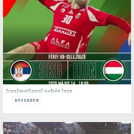
Irgalmatlanul nehéz lesz
...de képesek vagyunk rá!
BŐVEBBEN