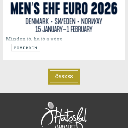
Minden jó, ha jó a vége
...
BŐVEBBEN
ÖSSZES