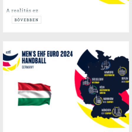
A realitás ez
...nincs ezzel semmi gond, nézzünk előre!
BŐVEBBEN