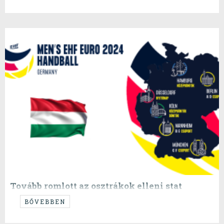
Tovább romlott az osztrákok elleni stat
...eddig sem volt szép...
BŐVEBBEN