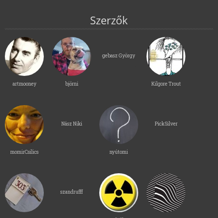
Szerzők
gebasz György
artmooney
björni
Kilgore Trout
Nász Niki
PickSilver
momirCsilics
nyútomi
szandrufff