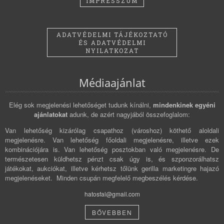
IMPRESSZUM
ADATVÉDELMI TÁJÉKOZTATÓ
ÉS ADATVÉDELMI
NYILATKOZAT
Médiaajánlat
Elég sok megjelenési lehetőséget tudunk kínálni,
mindenkinek egyéni
ajánlatokat
adunk, de azért nagyjából összefoglalom:
Van lehetőség kizárólag csapathoz (városhoz) köthető aloldali
megjelenésre. Van lehetőség főoldali megjelenésre, illetve ezek
kombinációjára is. Van lehetőség posztokban való megjelenésre. De
természetesen küldhetsz pénzt csak úgy is, és szponzorálhatsz
játékokat, aukciókat, illetve kérhetsz tőlünk gerilla marketingre hajazó
megjelenéseket. Minden csupán megfelelő megbeszélés kérdése.
hatosfal@gmail.com
BŐVEBBEN