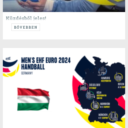
Küzdésből jeles!
...ötödik a magyar válogatott...
BŐVEBBEN