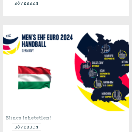
...ismét bármi lehet...
BŐVEBBEN
Nincs lehetetlen!
...
BŐVEBBEN