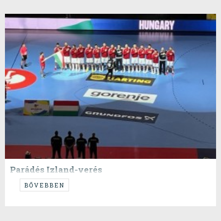
Parádés Izland-verés
....végre közétettük, amennyit csak lehetett...
BŐVEBBEN