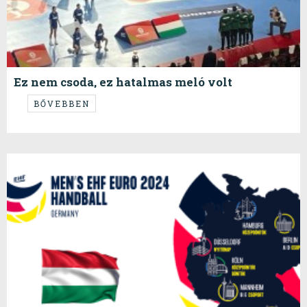
Ez nem csoda, ez hatalmas meló volt
...a lehető legjobbkor vertük meg a franciákat...
BŐVEBBEN