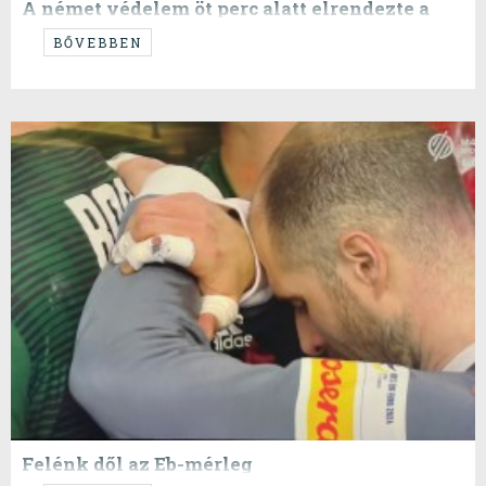
A német védelem öt perc alatt elrendezte a
meccset
BŐVEBBEN
...sajnos...
Felénk dől az Eb-mérleg