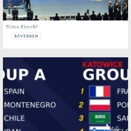
Sima dánok!
...a leglényegesebb mérkőzéseken spanyol és dán győzelem született...
BŐVEBBEN