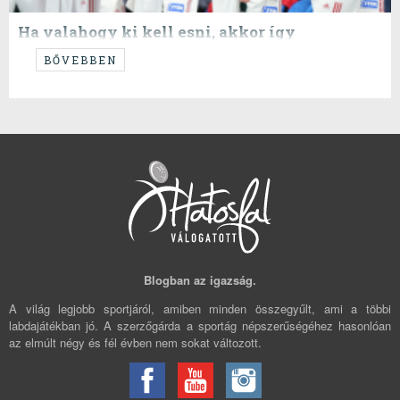
Ha valahogy ki kell esni, akkor így
SZÉP VOLT, FIÚK!
BŐVEBBEN
Blogban az igazság.
A világ legjobb sportjáról, amiben minden összegyűlt, ami a többi
labdajátékban jó. A szerzőgárda a sportág népszerűségéhez hasonlóan
az elmúlt négy és fél évben nem sokat változott.