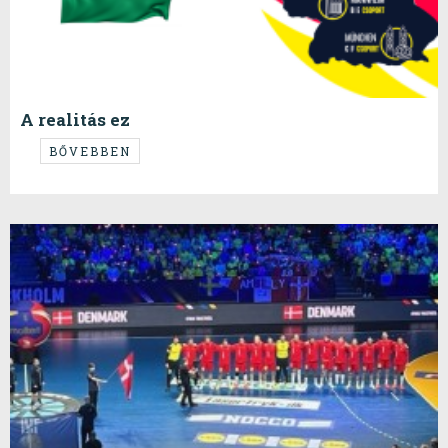
A realitás ez
...nincs ezzel semmi gond, nézzünk előre!
BŐVEBBEN