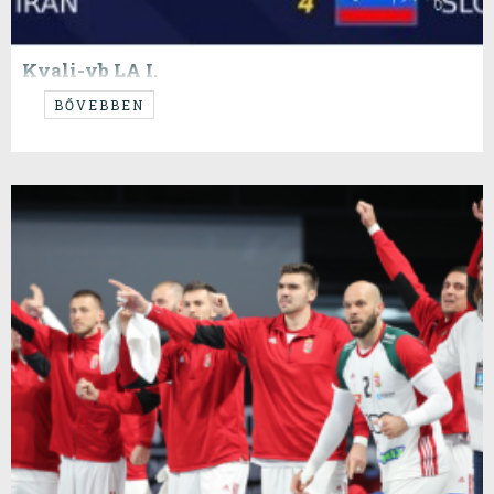
Kvali-vb LA I.
A- és B-csoport
BŐVEBBEN