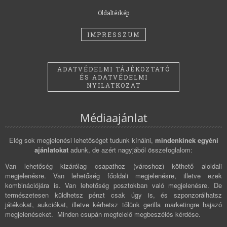
Oldaltérkép
IMPRESSZUM
ADATVÉDELMI TÁJÉKOZTATÓ
ÉS ADATVÉDELMI
NYILATKOZAT
Médiaajánlat
Elég sok megjelenési lehetőséget tudunk kínálni,
mindenkinek egyéni
ajánlatokat
adunk, de azért nagyjából összefoglalom:
Van lehetőség kizárólag csapathoz (városhoz) köthető aloldali
megjelenésre. Van lehetőség főoldali megjelenésre, illetve ezek
kombinációjára is. Van lehetőség posztokban való megjelenésre. De
természetesen küldhetsz pénzt csak úgy is, és szponzorálhatsz
játékokat, aukciókat, illetve kérhetsz tőlünk gerilla marketingre hajazó
megjelenéseket. Minden csupán megfelelő megbeszélés kérdése.