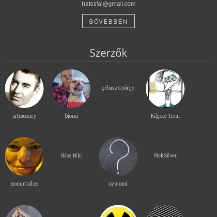
hatosfal@gmail.com
BŐVEBBEN
Szerzők
gebasz György
artmooney
björni
Kilgore Trout
Nász Niki
PickSilver
momirCsilics
nyútomi