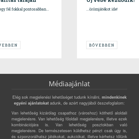
 egy fél fokkal pontosabban...
...örömjátékot ide!
VEBBEN
BŐVEBBEN
Médiaajánlat
Elég sok megjelenési lehetőséget tudunk kínálni,
mindenkinek
egyéni ajánlatokat
adunk, de azért nagyjából összefoglalom:
Van lehetőség kizárólag csapathoz (városhoz) köthető aloldali
megjelenésre. Van lehetőség főoldali megjelenésre, illetve ezek
kombinációjára is. Van lehetőség posztokban való
megjelenésre. De természetesen küldhetsz pénzt csak úgy is,
és szponzorálhatsz játékokat, aukciókat, illetve kérhetsz tőlünk