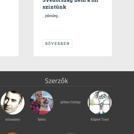
szintünk
...jelenleg...
BŐVEBBEN
Szerzők
gebasz György
artmooney
björni
Kilgore Trout