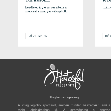
kezdte el, így el is veszítette a
...tán
meccset a magyar válogatott...
BŐVEBBEN
BŐ
Blogban az igazság.
A világ legjobb sportjáról, amiben minden összegyűlt, ami a
többi labdajátékban jó. A szerzőgárda a sportág