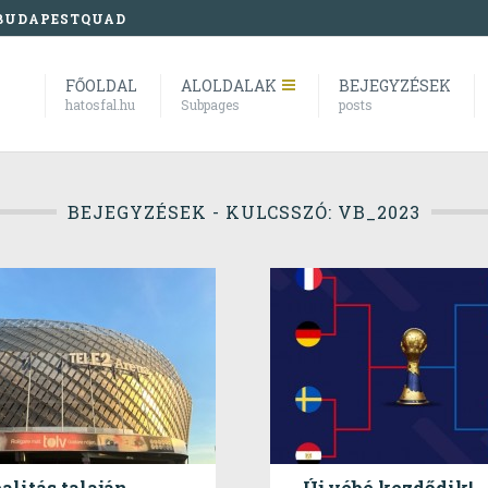
BUDAPESTQUAD
FŐOLDAL
ALOLDALAK
BEJEGYZÉSEK
hatosfal.hu
Subpages
posts
BEJEGYZÉSEK - KULCSSZÓ: VB_2023
alitás talaján
Új vébé kezdődik!