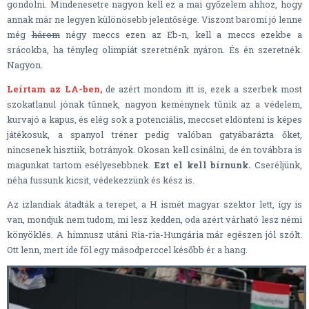
gondolni. Mindenesetre nagyon kell ez a mai győzelem ahhoz, hogy
annak már ne legyen különösebb jelentősége. Viszont baromi jó lenne
még
három
négy meccs ezen az Eb-n, kell a meccs ezekbe a
srácokba, ha tényleg olimpiát szeretnénk nyáron. És én szeretnék.
Nagyon.
Leírtam az LA-ben,
de azért mondom itt is, ezek a szerbek most
szokatlanul jónak tűnnek, nagyon keménynek tűnik az a védelem,
kurvajó a kapus, és elég sok a potenciális, meccset eldönteni is képes
játékosuk, a spanyol tréner pedig valóban gatyábarázta őket,
nincsenek hisztiik, botrányok. Okosan kell csinálni, de én továbbra is
magunkat tartom esélyesebbnek.
Ezt el kell bírnunk.
Cseréljünk,
néha fussunk kicsit, védekezzünk és kész is.
Az izlandiak átadták a terepet, a H ismét magyar szektor lett, így is
van, mondjuk nem tudom, mi lesz kedden, oda azért várható lesz némi
könyöklés. A himnusz utáni Ria-ria-Hungária már egészen jól szólt.
Ott lenn, mert ide föl egy másodperccel később ér a hang.