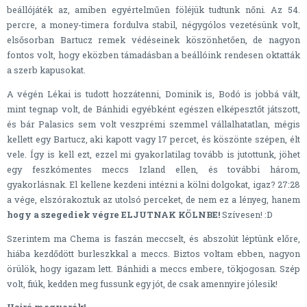
beállójáték az, amiben egyértelműen föléjük tudtunk nőni. Az 54.
percre, a money-timera fordulva stabil, négygólos vezetésünk volt,
elsősorban Bartucz remek védéseinek köszönhetően, de nagyon
fontos volt, hogy eközben támadásban a beállóink rendesen oktatták
a szerb kapusokat.
A végén Lékai is tudott hozzátenni, Dominik is, Bodó is jobbá vált,
mint tegnap volt, de Bánhidi egyébként egészen elképesztőt játszott,
és bár Palasics sem volt veszprémi szemmel vállalhatatlan, mégis
kellett egy Bartucz, aki kapott vagy 17 percet, és köszönte szépen, élt
vele. Így is kell ezt, ezzel mi gyakorlatilag tovább is jutottunk, jöhet
egy feszkómentes meccs Izland ellen, és további három,
gyakorlásnak. El kellene kezdeni intézni a kölni dolgokat, igaz? 27:28
a vége, elszórakoztuk az utolsó perceket, de nem ez a lényeg, hanem
hogy a szegediek végre ELJUTNAK KÖLNBE!
Szívesen! :D
Szerintem ma Chema is faszán meccselt, és abszolút léptünk előre,
hiába kezdődött burleszkkal a meccs. Biztos voltam ebben, nagyon
örülök, hogy igazam lett. Bánhidi a meccs embere, tökjogosan. Szép
volt, fiúk, kedden meg fussunk egy jót, de csak amennyire jólesik!