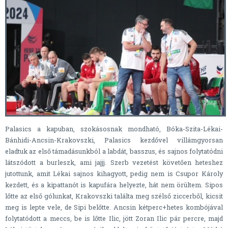
Palasics a kapuban, szokásosnak mondható, Bóka-Szita-Lékai-
Bánhidi-Ancsin-Krakovszki, Palasics kezdővel villámgyorsan
eladtuk az első támadásunkból a labdát, basszus, és sajnos folytatódni
látszódott a burleszk, ami jajjj. Szerb vezetést követően heteshez
jutottunk, amit Lékai sajnos kihagyott, pedig nem is Csupor Károly
kezdett, és a kipattanót is kapufára helyezte, hát nem örültem. Sipos
lőtte az első gólunkat, Krakovszki találta meg szélső ziccerből, kicsit
meg is lepte vele, de Sipi belőtte. Ancsin kétperc+hetes kombójával
folytatódott a meccs, be is lőtte Ilic, jött Zoran Ilic pár percre, majd