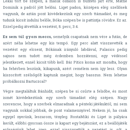
Lékai tört be szépen, a másik oldalon is büntető járt érte, Máthé
Dominik a padról jött belőni. Liget padon, középen elég szellősek
vagyunk, de aztán pont kivédekezünk egy szerb ttámadást, és meg
tudunk kicsit indulni belőle, Bóka szépen be is pattintja rövidre. Ez az.
Ezzel pedig átvettük a vezetést, 8. perc, 3:4.
Ez sem túl gyors meccs,
semelyik csapatnak nem vére a futás, de
azért néha lehetne egy kis tempó. Egy perc alatt visszavették a
vezetést egy elcsent, Bókának irányuló labdával, Palasics pedig
sajnos nem tudott még érdemben hozzátenni, egy védéssel
jelentkezett, ennél kicsit több kell. Bár Pitics koma azt mondta, hogy
ha fehérben leszünk, kikapunk, azért remélem nem így lesz. Olyan
kiszorított szélsőgólt kaptunk megint, hogy basszus. Nem lehetne
próbálkozni Bartuczcal?
Végre megtaláltuk Bánhidit, szépen be si csűrte a felsőbe, és most
ismét kivédekeztünk egy szerb támadást elég szépen. Nagy
szerencse, hogy a szerbek elmaradnak a pénteki játékuktól, mi sem
vagyunk sokkal jobbak, de pont valamennyivel. Nekem jó, ha csak
egygel nyerünk, leszarom, tényleg. RostaMiki és Liget is pályára
került, előbbi gyorsan össze is kapart egy bejátszást, ez a beállójáték
erősségünk lehet, igen, ezzel visszavettük a vezetést is, sőt, a