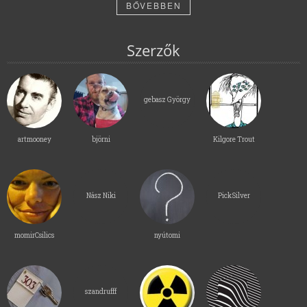
BŐVEBBEN
Szerzők
gebasz György
artmooney
björni
Kilgore Trout
Nász Niki
PickSilver
momirCsilics
nyútomi
szandrufff