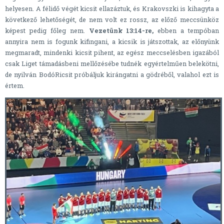
helyesen. A félidő végét kicsit ellazáztuk, és Krakovszki is kihagyta a
következő lehetőségét, de nem volt ez rossz, az előző meccsünköz
képest pedig főleg nem.
Vezetünk 13:14-re,
ebben a tempóban
annyira nem is fogunk kifingani, a kicsik is játszottak, az előnyünk
megmaradt, mindenki kicsit pihent, az egész meccselésben igazából
csak Liget támadásbeni mellőzésébe tudnék egyértelműen belekötni,
de nyilván BodóRicsit próbáljuk kirángatni a gödréből, valahol ezt is
értem.