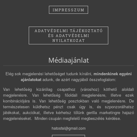
IMPRESSZUM
ADATVÉDELMI TÁJÉKOZTATÓ
ÉS ADATVÉDELMI
NYILATKOZAT
Médiaajánlat
Elég sok megjelenési lehetőséget tudunk kínálni,
mindenkinek egyéni
ajánlatokat
adunk, de azért nagyjából összefoglalom:
Van lehetőség kizárólag csapathoz (városhoz) köthető aloldali
megjelenésre. Van lehetőség főoldali megjelenésre, illetve ezek
kombinációjára is. Van lehetőség posztokban való megjelenésre. De
természetesen küldhetsz pénzt csak úgy is, és szponzorálhatsz
játékokat, aukciókat, illetve kérhetsz tőlünk gerilla marketingre hajazó
megjelenéseket. Minden csupán megfelelő megbeszélés kérdése.
hatosfal@gmail.com