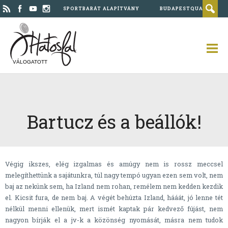
SPORTBARÁT ALAPÍTVÁNY
BUDAPESTQUAD
VÁLOGATOTT
Bartucz és a beállók!
Végig ikszes, elég izgalmas és amúgy nem is rossz meccsel
melegíthettünk a sajátunkra, túl nagy tempó ugyan ezen sem volt, nem
baj az nekünk sem, ha Izland nem rohan, remélem nem kedden kezdik
el. Kicsit fura, de nem baj. A végét behúzta Izland, hááát, jó lenne tét
nélkül menni ellenük, mert ismét kaptak pár kedvező fújást, nem
nagyon bírják el a jv-k a közönség nyomását, másra nem tudok