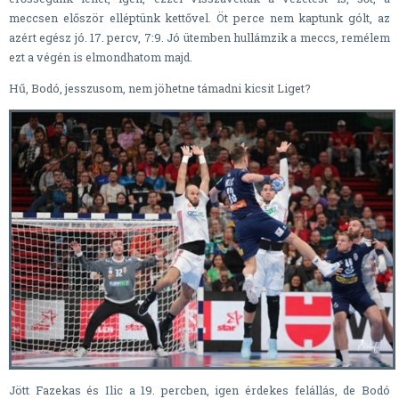
meccsen először elléptünk kettővel. Öt perce nem kaptunk gólt, az
azért egész jó. 17. percv, 7:9. Jó ütemben hullámzik a meccs, remélem
ezt a végén is elmondhatom majd.
Hű, Bodó, jesszusom, nem jöhetne támadni kicsit Liget?
Jött Fazekas és Ilic a 19. percben, igen érdekes felállás, de Bodó