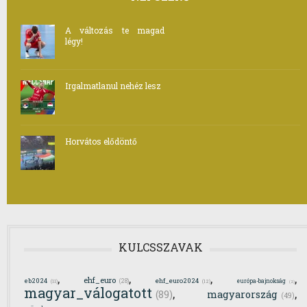
A változás te magad
légy!
Irgalmatlanul nehéz lesz
Horvátos elődöntő
KULCSSZAVAK
,
,
,
,
ehf_euro
eb2024
ehf_euro2024
(28)
európa-bajnokság
(11)
(12)
(2)
magyar_válogatott
,
,
(89)
magyarország
(49)