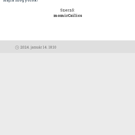
Hajrá mogyorók!
Szerző:
momirCsilics
2024. január 14. 18:10