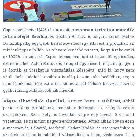
Cupara védéseivel (42%) határozottan
szorosan tartotta a második
félidő elejét Szerbia,
és közben Bartucz is pályára került, Máthé
Dominik pedig egy újabb hetest követően egy átlövést is produkált, ez
mindenképpen jó hír. Az viszont kevésbé tetszett, hogy Krakovszki
az 1000%-os ziccerét Cupor félmagasan tartott kezbe lőtte, picsába,
ezt nem lehet. Aztán Bartucz is kirúgott egy ziccert, majd még agyon
is dobták az üreskapus visszafutása közepette, még jó, hogy nem
sérült bele. Bánhidi továbbra is elég faszán tolta beállóban, régen
nem láttuk már tőle ezt a teljesítményt, jól látható kedvvel játszott,
gyakorlatilag különösebb hiba nélkül.
Végre elkezdtünk elnyúlni,
Bartucz hozta a stabilitást, ebből
pedig elöl is profitáltunk, megjött a bátorság az eddig kevésbé
szereplőknél, Szita Zotyi is bevállalt végre egy lövést, 3-4 góllal
vezettünk, és nem tűnt nagyon erőltetettnek. Jöttek hibák bőven ezen
a meccsen is, Lékaitól, Máthétól eladott labdák, de szerencsénkre a
szerbek is hasonló hibákkal válaszoltak, a kapu, védekezés és a