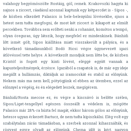
valahogy begyömöszölte Rostáig, gól, remek. Krakovszki hagyta ki
sajnos a ziccert, ráadásul azonnal kaptunk egy kétpercdet is - Sipos -,
de közben elkezdett Palasics is bele-belenyúlni lövésekbe, sjnos a
hetest nem tudta megfogni, de most két ziccert is kikapott az elmúlt
percekben. Továbbra sem erőlteti senki a rohanást, komótos a tempó,
olyan öreguras, úgy látszik, hogy megfelel ez mindenkinek. Bánhidi
lőtt ismét gólt, Sipos kiállítása miatt visszakerült a pályára, és a
következő támadásunkból Bodó Ricsi végre úgynevezett igazi
átlövéssel tette helyre. A következőt mondjuk nem lőtte be, de közben
Kristóf is fogott egy kinti lövést, eléggé együtt vannak a
kapusteljesítmények, érzésre. Igazából a csapatok is, de már egy ideje
megállt a hullámzás, diktáljuk az iramocskát és stabil az előnyünk.
Nekem más ma nem kell, pötyögjünk el ebben az ütemben, ezzel az
előnnyel a végéig, és én elégedett leszek, megígérem.
Bánhidi/Rosta meccse ez, és végre a kiscsávó is belőtte szélen,
Sipos/Liget-tengellyel egészen összeállt a védelem is, mögötte
Palasics már 28%-ra húzta fel magát, ekkor három gólos az előnyünk,
hetesre ugyan érkezett Bartucz, de nem tudta kipiszkálni. Elég volt egy
szabálytalan zárás támadásban, a szerbek azonnal kihasználták, és
rögvest egyre olvadt az előnyünk, Chema időt is kért, nagyon