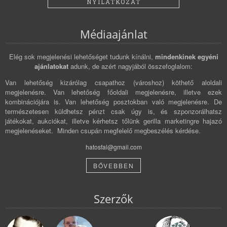
NYILATKOZAT
Médiaajánlat
Elég sok megjelenési lehetőséget tudunk kínálni,
mindenkinek egyéni
ajánlatokat
adunk, de azért nagyjából összefoglalom:
Van lehetőség kizárólag csapathoz (városhoz) köthető aloldali
megjelenésre. Van lehetőség főoldali megjelenésre, illetve ezek
kombinációjára is. Van lehetőség posztokban való megjelenésre. De
természetesen küldhetsz pénzt csak úgy is, és szponzorálhatsz
játékokat, aukciókat, illetve kérhetsz tőlünk gerilla marketingre hajazó
megjelenéseket. Minden csupán megfelelő megbeszélés kérdése.
hatosfal@gmail.com
BŐVEBBEN
Szerzők