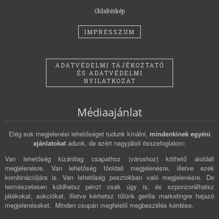
Oldaltérkép
IMPRESSZUM
ADATVÉDELMI TÁJÉKOZTATÓ
ÉS ADATVÉDELMI
NYILATKOZAT
Médiaajánlat
Elég sok megjelenési lehetőséget tudunk kínálni,
mindenkinek egyéni
ajánlatokat
adunk, de azért nagyjából összefoglalom:
Van lehetőség kizárólag csapathoz (városhoz) köthető aloldali
megjelenésre. Van lehetőség főoldali megjelenésre, illetve ezek
kombinációjára is. Van lehetőség posztokban való megjelenésre. De
természetesen küldhetsz pénzt csak úgy is, és szponzorálhatsz
játékokat, aukciókat, illetve kérhetsz tőlünk gerilla marketingre hajazó
megjelenéseket. Minden csupán megfelelő megbeszélés kérdése.