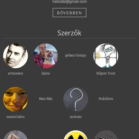
hatosfal@gmail.com
BŐVEBBEN
Szerzők
gebasz György
artmooney
björni
Kilgore Trout
Nász Niki
PickSilver
momirCsilics
nyútomi