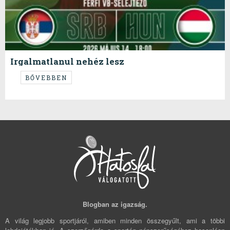
Irgalmatlanul nehéz lesz
...de képesek vagyunk rá!
BŐVEBBEN
Blogban az igazság.
A világ legjobb sportjáról, amiben minden összegyűlt, ami a többi