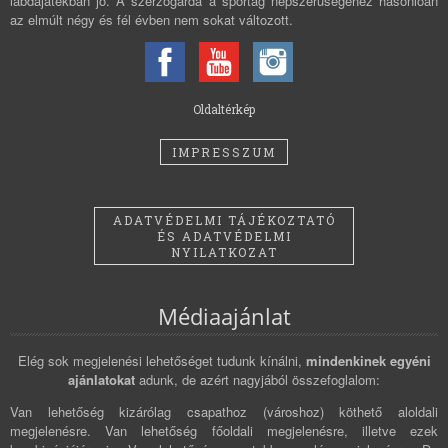
labdajátékban jó. A szerzőgárda a sportág népszerűségéhez hasonlóan
az elmúlt négy és fél évben nem sokat változott.
Oldaltérkép
IMPRESSZUM
ADATVÉDELMI TÁJÉKOZTATÓ
ÉS ADATVÉDELMI
NYILATKOZAT
Médiaajánlat
Elég sok megjelenési lehetőséget tudunk kínálni,
mindenkinek egyéni
ajánlatokat
adunk, de azért nagyjából összefoglalom:
Van lehetőség kizárólag csapathoz (városhoz) köthető aloldali
megjelenésre. Van lehetőség főoldali megjelenésre, illetve ezek