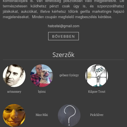
kombinációjára is. Van lehetőség posztokban való megjelenésre. De
természetesen küldhetsz pénzt csak úgy is, és szponzorálhatsz
játékokat, aukciókat, illetve kérhetsz tőlünk gerilla marketingre hajazó
megjelenéseket. Minden csupán megfelelő megbeszélés kérdése.
hatosfal@gmail.com
BŐVEBBEN
Szerzők
gebasz György
artmooney
björni
Kilgore Trout
Nász Niki
PickSilver