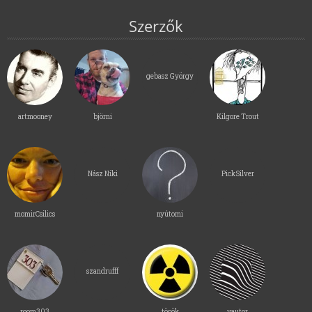
Szerzők
gebasz György
artmooney
björni
Kilgore Trout
Nász Niki
PickSilver
momirCsilics
nyútomi
szandrufff
room303
töcök
vautor