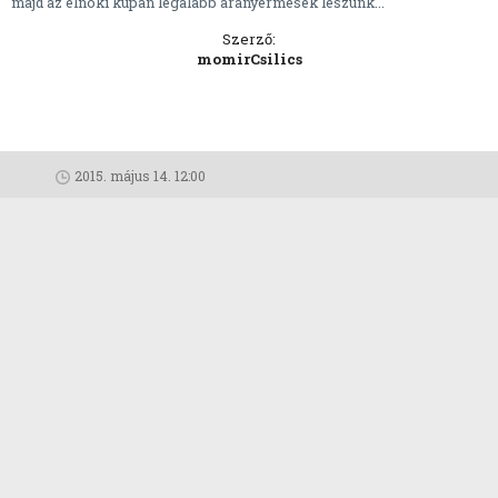
majd az elnöki kupán legalább aranyérmesek leszünk...
Szerző:
momirCsilics
2015. május 14. 12:00