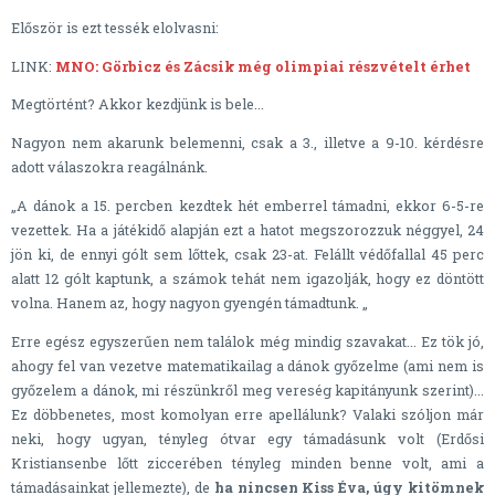
Először is ezt tessék elolvasni:
LINK:
MNO: Görbicz és Zácsik még olimpiai részvételt érhet
Megtörtént? Akkor kezdjünk is bele...
Nagyon nem akarunk belemenni, csak a 3., illetve a 9-10. kérdésre
adott válaszokra reagálnánk.
„A dánok a 15. percben kezdtek hét emberrel támadni, ekkor 6-5-re
vezettek. Ha a játékidő alapján ezt a hatot megszorozzuk néggyel, 24
jön ki, de ennyi gólt sem lőttek, csak 23-at. Felállt védőfallal 45 perc
alatt 12 gólt kaptunk, a számok tehát nem igazolják, hogy ez döntött
volna. Hanem az, hogy nagyon gyengén támadtunk. „
Erre egész egyszerűen nem találok még mindig szavakat... Ez tök jó,
ahogy fel van vezetve matematikailag a dánok győzelme (ami nem is
győzelem a dánok, mi részünkről meg vereség kapitányunk szerint)...
Ez döbbenetes, most komolyan erre apellálunk? Valaki szóljon már
neki, hogy ugyan, tényleg ótvar egy támadásunk volt (Erdősi
Kristiansenbe lőtt ziccerében tényleg minden benne volt, ami a
támadásainkat jellemezte), de
ha nincsen Kiss Éva, úgy kitömnek