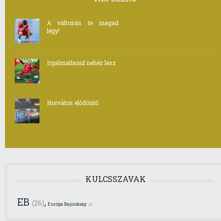
A változás te magad
légy!
Irgalmatlanul nehéz lesz
Horvátos elődöntő
KULCSSZAVAK
EB
,
(26)
Európa Bajnokság
(3)