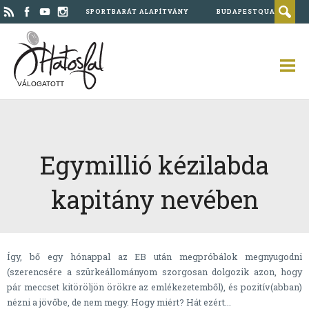
SPORTBARÁT ALAPÍTVÁNY
BUDAPESTQUAD
VÁLOGATOTT
Egymillió kézilabda
kapitány nevében
Így, bő egy hónappal az EB után megpróbálok megnyugodni
(szerencsére a szürkeállományom szorgosan dolgozik azon, hogy
pár meccset kitöröljön örökre az emlékezetemből), és pozitív(abban)
nézni a jövőbe, de nem megy. Hogy miért? Hát ezért...