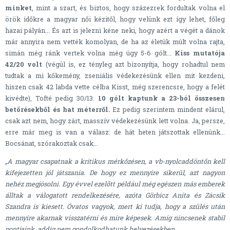
minket
, mint a szart, és biztos, hogy százezrek fordultak volna el
örök időkre a magyar női kézitől, hogy velünk ezt így lehet, főleg
hazai pályán... És azt is jelezni kéne neki, hogy azért a végét a dánok
már annyira nem vették komolyan, de ha az életük múlt volna rajta,
simán még ránk vertek volna még úgy 5-6 gólt...
Kiss mutatója
42/20 volt
(végül is, ez tényleg azt bizonyítja, hogy rohadtul nem
tudtak a mi kőkemény, zseniális védekezésünk ellen mit kezdeni,
hiszen csak 42 labda vette célba Kisst, még szerencsre, hogy a felét
kivédte), Tofté pedig 30/13.
10 gólt kaptunk a 23-ból összesen
betörésekből és hat méterről.
Ez pedig szerintem mindent elárul,
csak azt nem, hogy zárt, masszív védekezésünk lett volna. Ja, persze,
erre már meg is van a válasz: de hát heten játszottak ellenünk...
Bocsánat, szórakoztak csak...
„A magyar csapatnak a kritikus mérkőzésen, a vb-nyolcaddöntőn kell
kifejezetten jól játszania. De hogy ez mennyire sikerül, azt nagyon
nehéz megjósolni. Egy évvel ezelőtt például még egészen más emberek
álltak a válogatott rendelkezésére, azóta Görbicz Anita és Zácsik
Szandra is kiesett. Óvatos vagyok, mert ki tudja, hogy a szülés után
mennyire akarnak visszatérni és mire képesek. Amíg nincsenek stabil
pontjaink, addig nem gondolkodhatunk helyezésekben.„