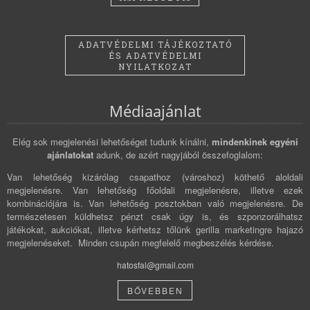
ADATVÉDELMI TÁJÉKOZTATÓ
ÉS ADATVÉDELMI
NYILATKOZAT
Médiaajánlat
Elég sok megjelenési lehetőséget tudunk kínálni,
mindenkinek egyéni
ajánlatokat
adunk, de azért nagyjából összefoglalom:
Van lehetőség kizárólag csapathoz (városhoz) köthető aloldali
megjelenésre. Van lehetőség főoldali megjelenésre, illetve ezek
kombinációjára is. Van lehetőség posztokban való megjelenésre. De
természetesen küldhetsz pénzt csak úgy is, és szponzorálhatsz
játékokat, aukciókat, illetve kérhetsz tőlünk gerilla marketingre hajazó
megjelenéseket. Minden csupán megfelelő megbeszélés kérdése.
hatosfal@gmail.com
BŐVEBBEN