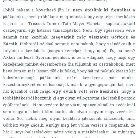
Ebből nekem a következő jön le:
nem építünk ki figurákat
a
játékosokra, nem próbálunk meg mondjuk úgy egy teljes mérkőzés
idejére a Triscsuk-Tomori-Tóth-Mayer-Planéta kapcsolatokból
összegyúrni egy hatásos támadójátékot. Nem. Úgy egészében véve
semmit nem kezdünk.
Megvárjuk míg visszatér Görbicz és
Zácsik.
Utóbbiról például semmit nem tudunk, hogy szándékozik-e
folytatni a kézilabdát (nagyon reméljük, hogy igen). És, ha nem?
Akkor mi lesz? Gyorsan jelentsük is be a világnak, hogy majd úgy
kezeljenek minket decemberben (ha túljutunk az osztrákokon, mert
bevallom én már lassan tőlük is félek), hogy hát mi nekünk kiesett két
kulcsfontosságú játékosunk, ezért kezeljenek már minket
kezesbárányként és ne használják már ki a gyengepontjainkat, mert
hát igazából csak
majd egy évünk volt erre készülni,
hogy a
többi játékosból hozzunk ki egy olyan válogatottat ahol stabil pontok
épülhetnének... Nem vezérre kéne várni, spanyoloknál és svédeknél
sem nagyon lehetett látni bárkit aki olyan nagyon nagy vezér lett
volna. Sőt, nekik még olyan kvalitású játékosaik sincsenek, mint
Görbicz vagy Zácsik. Amúgy meg lett volna vezére a csapatnak, de
hát Ő ugye balszélsőként nézte végig a mérkőzéseket. De mindegy,