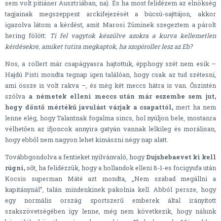
sem volt pitiáner Ausztriában, na). És ha most felidézem az elnökség
tagjainak megszeppent arckifejezését a búcsú-sajttájon, akkor
igazolva látom a kérdést, amit Marosi Züminek szegeztem a párolt
hering fölött:
Ti fel vagytok készülve azokra a kurva kellemetlen
kérdésekre, amiket tutira megkaptok, ha szopóroller lesz az Eb?
Nos, a rollert már csapágyasra hajtottuk, épphogy szét nem esik –
Hajdú Pisti mondta tegnap igen találóan, hogy csak az tud szétesni,
ami össze is volt rakva –, és még két meccs hátra is van. Őszintén
szólva
a németek elleni meccs után már eszembe sem jut,
hogy döntő mértékű javulást várjak a csapattól,
mert ha nem
lenne elég, hogy Talantnak fogalma sincs, hol nyúljon bele, mostanra
vélhetően az ifjoncok annyira gatyán vannak lelkileg és morálisan,
hogy ebből nem nagyon lehet kimászni négy nap alatt.
Továbbgondolva a fentieket nyilvánvaló, hogy
Dujshebaevet ki kell
rúgni,
sőt, ha felidézzük, hogy a hollandok elleni 8-1-es focigyufa után
Kocsis superman Máté azt mondta, „Nem szabad megállni a
kapitánynál”, talán mindenkinek pakolnia kell. Abból persze, hogy
egy normális ország sportszerű emberek által irányított
szakszövetségében így lenne, még nem következik, hogy nálunk