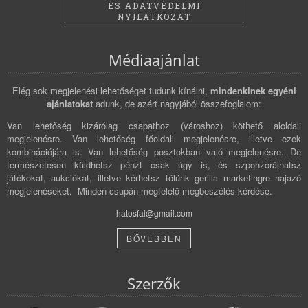
ÉS ADATVÉDELMI
NYILATKOZAT
Médiaajánlat
Elég sok megjelenési lehetőséget tudunk kínálni,
mindenkinek egyéni
ajánlatokat
adunk, de azért nagyjából összefoglalom:
Van lehetőség kizárólag csapathoz (városhoz) köthető aloldali
megjelenésre. Van lehetőség főoldali megjelenésre, illetve ezek
kombinációjára is. Van lehetőség posztokban való megjelenésre. De
természetesen küldhetsz pénzt csak úgy is, és szponzorálhatsz
játékokat, aukciókat, illetve kérhetsz tőlünk gerilla marketingre hajazó
megjelenéseket. Minden csupán megfelelő megbeszélés kérdése.
hatosfal@gmail.com
BŐVEBBEN
Szerzők