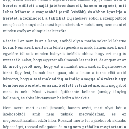
keretre erőlteti a saját játékrendszerét, hanem megnézi, mit
lehet kihozni a csapatából (erről később), és ahhoz igazítja a
keretet, a formációt, a taktikát.
Dujshebaev ebből a szempontból
nem jó edző, ennyit már most kijelenthetünk – holott még nem ment el
minden esély az olimpiai selejtezőre.
Ráadásul ez nem is az a keret, amiből olyan marha sokat ki lehetne
hozni. Nem azért, mert nem tehetségesek a srácok, hanem azért, mert
egyelőre túl sok minden hiányzik belőlük ahhoz, hogy ezt meg is
mutassák. Lehet, hogy egyszer alkalmasak lesznek rá, de engem ez az
Eb arról győzött meg, hogy ezt a munkát nem szabad Dujshebaevre
bízni. Úgy fest, Luinak lesz igaza, aki a listán a torna előtt arról
károgott, hogy
a tatárnak eddig mindig a segge alá raktak egy
bombaerős keretet, és azzal kellett vitézkednie,
ami nagyjából
ment is neki. Most viszont építkeznie kellene (amúgy tényleg
kellene?), és abba látványosan beletört a bicskája.
Nem azért, mert szarul játszunk, hanem azért, mert olyat kér a
játékosoktól, amit nem tudnak megvalósítani, és ez
megbocsáthatatlan edzői hiba. Rosszul mérte fel a játékosok aktuális
képességét, rosszul válogatott, és
meg sem próbálta megtartani a