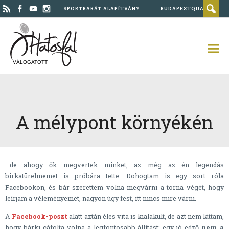
SPORTBARÁT ALAPÍTVÁNY
BUDAPESTQUAD
VÁLOGATOTT
A mélypont környékén
...de ahogy ők megvertek minket, az még az én legendás
birkatürelmemet is próbára tette. Dohogtam is egy sort róla
Facebookon, és bár szerettem volna megvárni a torna végét, hogy
leírjam a véleményemet, nagyon úgy fest, itt nincs mire várni.
A
Facebook-poszt
alatt aztán éles vita is kialakult, de azt nem láttam,
hogy bárki cáfolta volna a legfontosabb állítást: egy jó edző
nem a