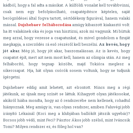
kádból, hogy a fal adta a másikat. A külföldi vonalat kell továbbvinni,
csak nem egy befolyásolható, csapatépítésre képtelen, saját
berögződései által fogva tartott, sértődékeny figurával, hanem valaki
mással.
Dujshebaev felháborodása
amúgy kibaszott kiakasztó volt:
ha itt valakinek oka és joga van hisztizni, azok mi vagyunk. Mi bíztuk
meg azzal, hogy vezesse a csapatunkat, és mivel gondolom a fizuját
megkapja, a szerződés rá eső részéről kell beszélni.
Az kevés, hogy
jót akar.
Még jó, hogy jót akar, baszomalássan. Az is kevés, hogy
csapatot épít, mert azt nem most kell, hanem az olimpia után. Az meg
felháborító, hogy tegnap közölte, majd Tokióra meglesz a
sikercsapat. Hja, hát olyan csórók sosem voltunk, hogy ne tudjunk
ígérgetni.
Dujshebaev eddig amit lehetett, azt elrontott. Nincs meg a régi
játékunk, az újnak meg színét se láttuk. Kihagyott olyan játékosokat,
akikről hiába mondta, hogy az ő rendszerébe nem kellenek, rohadtul
hiányoznak. Meg amúgy is, van olyan rendszer, amiben Faluvégi jobb
irányító Lékainál (Kori meg a klubjában ballökőt játszik ugyebár)?
Borsos jobb védő, mint Feci? Pásztor Ákos jobb szélső, mint Iváncsik
Tomi? Milyen rendszer ez, és főleg hol van?