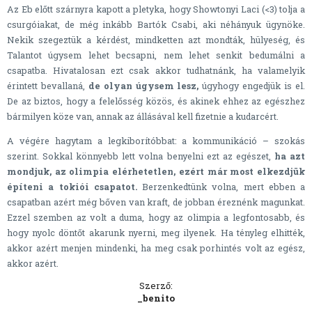
Az Eb előtt szárnyra kapott a pletyka, hogy Showtonyi Laci (<3) tolja a
csurgóiakat, de még inkább Bartók Csabi, aki néhányuk ügynöke.
Nekik szegeztük a kérdést, mindketten azt mondták, hülyeség, és
Talantot úgysem lehet becsapni, nem lehet senkit bedumálni a
csapatba. Hivatalosan ezt csak akkor tudhatnánk, ha valamelyik
érintett bevallaná,
de olyan úgysem lesz,
úgyhogy engedjük is el.
De az biztos, hogy a felelősség közös, és akinek ehhez az egészhez
bármilyen köze van, annak az állásával kell fizetnie a kudarcért.
A végére hagytam a legkiborítóbbat: a kommunikáció – szokás
szerint. Sokkal könnyebb lett volna benyelni ezt az egészet,
ha azt
mondjuk, az olimpia elérhetetlen, ezért már most elkezdjük
építeni a tokiói csapatot.
Berzenkedtünk volna, mert ebben a
csapatban azért még bőven van kraft, de jobban éreznénk magunkat.
Ezzel szemben az volt a duma, hogy az olimpia a legfontosabb, és
hogy nyolc döntőt akarunk nyerni, meg ilyenek. Ha tényleg elhitték,
akkor azért menjen mindenki, ha meg csak porhintés volt az egész,
akkor azért.
Szerző:
_benito