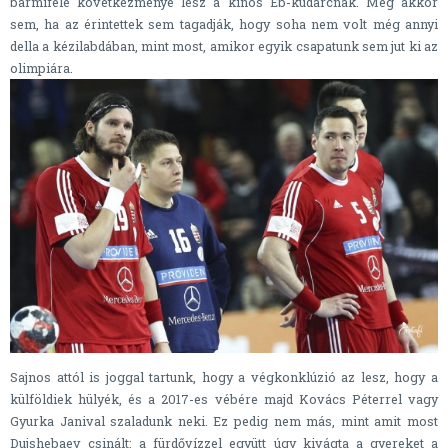
bármiféle következménye lesz a kínos Eb-kudarcnak. Még akkor
sem, ha az érintettek sem tagadják, hogy soha nem volt még annyi
della a kézilabdában, mint most, amikor egyik csapatunk sem jut ki az
olimpiára.
Sajnos attól is joggal tartunk, hogy a végkonklúzió az lesz, hogy a
külföldiek hülyék, és a 2017-es vébére majd Kovács Péterrel vagy
Gyurka Janival szaladunk neki. Ez pedig nem más, mint amit most
Dujshebaev csinált: a fürdővízzel együtt úgy kivágta a gyereket a