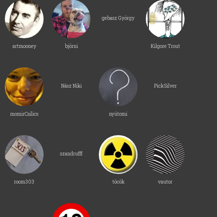
gebasz György
artmooney
björni
Kilgore Trout
Nász Niki
PickSilver
momirCsilics
nyútomi
szandrufff
room303
töcök
vautor