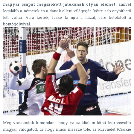
magyar csapat megszokott játékának olyan elemét,
amivel
legalább a németek és a dánok elleni világégés ütötte seb enyhíthető
lett volna. Arra kérték, fesse ki újra a házat, erre betolatott a
bontógolyóval.
Még vonakodok kimondani, hogy ez az általam látott legrosszabb
magyar válogatott, de hogy nincs messze tőle, az kurvaélet (Csokié