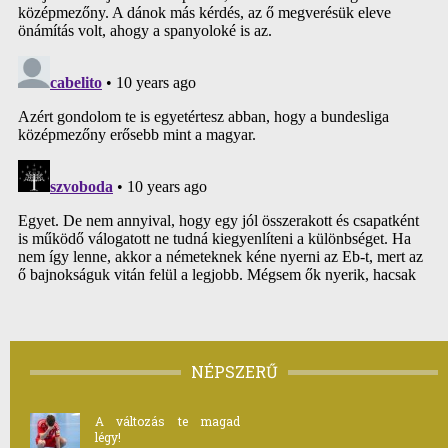
NÉPSZERŰ
A változás te magad
légy!