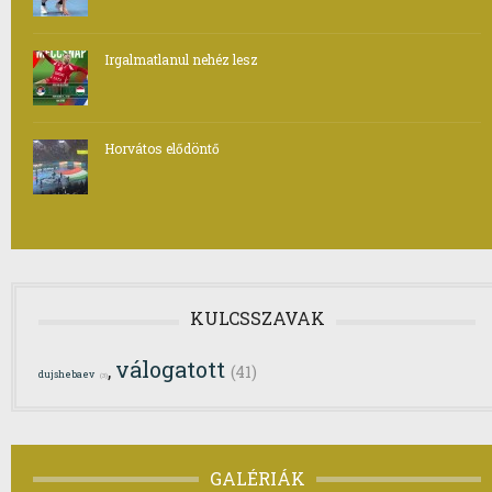
Irgalmatlanul nehéz lesz
Horvátos elődöntő
KULCSSZAVAK
válogatott
,
(41)
dujshebaev
(3)
GALÉRIÁK