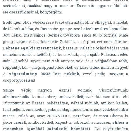
szétcsúszott, ráadásul nagyon rosszkor. És nem is nagyon működött.
Ne csesszük már el, könyörgöm!
Bodó igen okos védekezése (váó) után aztán ők is elhagyják a labdát,
de túl sok a hiba, és Ravensbergen persze beíveli az üres kapunkba.
Jött Lékai, mert sajnos Gerinek továbbra sincs túl jó tornája, Máté
pedig szépen elő is készítette Zokinak, de ő pont ezt nem lőtte be.
Lehetne egy kis szerencsénk,
basszus. Palasics óriási védése után
mehetünk ismét a kettőért, és be is vittük, majd újabb Palasics-védés
után - amiből ugyan nem volt annyira sok, de a végjátékban több,
roppant jókor - megroppantottuk őket, és közé tettük ismét a négyet.
A
végeredmény 36:32 lett nekünk,
ezzel pedig megvan a
csoportgyőzelem!
Szinte végig nagyon észnél voltunk, visszafutottunk,
alkalmazkodtunk mindenhez, amihez kellett, ez különösen örömteli.
Túljutottunk az összes nehézségen, váltani tudtunk, amikor kellett,
felül tudtunk emelkedni gyakorlatilag mindenen, óriásit védekeztünk a
meccs utolsó 45, azaz NEGYVENÖT percében, és most Chema is
jókor cserélt, amikor kellett, kapust is, többször a meccsen,
ehhez a
meccshez igazából mindenki hozzátett.
Ezt egyértelműen