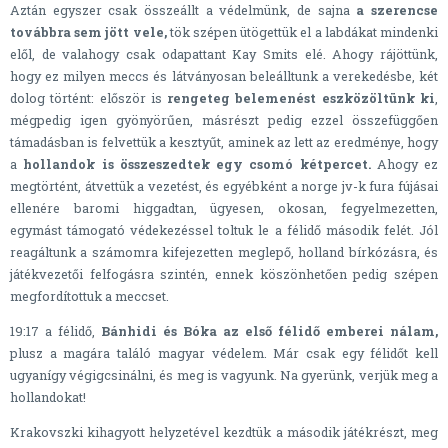
Aztán egyszer csak összeállt a védelmünk, de sajna
a szerencse
továbbra sem jött vele,
tök szépen ütögettük el a labdákat mindenki
elől, de valahogy csak odapattant Kay Smits elé. Ahogy rájöttünk,
hogy ez milyen meccs és látványosan beleálltunk a verekedésbe, két
dolog történt: először is
rengeteg belemenést eszközöltünk ki
,
mégpedig igen gyönyörűen, másrészt pedig ezzel összefüggően
támadásban is felvettük a kesztyűt, aminek az lett az eredménye, hogy
a
hollandok is összeszedtek egy csomó kétpercet.
Ahogy ez
megtörtént, átvettük a vezetést, és egyébként a norge jv-k fura fújásai
ellenére baromi higgadtan, ügyesen, okosan, fegyelmezetten,
egymást támogató védekezéssel toltuk le a félidő második felét. Jól
reagáltunk a számomra kifejezetten meglepő, holland bírkózásra, és
játékvezetői felfogásra szintén, ennek köszönhetően pedig szépen
megfordítottuk a meccset.
19:17 a félidő,
Bánhidi és Bóka az első félidő emberei nálam,
plusz a magára találó magyar védelem. Már csak egy félidőt kell
ugyanígy végigcsinálni, és meg is vagyunk. Na gyerünk, verjük meg a
hollandokat!
Krakovszki kihagyott helyzetével kezdtük a második játékrészt, meg