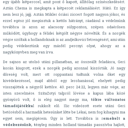
egy újabb kétperccel, amit pont ő kapott, állítólag színészkedésért.
Aztán Chema is megkapta a kétpercét reklamálásért. Hátö. Ez így
nem lesz jó, jajjj. Aztán Mikler óriási ziccert fogott nagyon jókor, és
ezzel egész jól megúsztuk a kettős hátrányt, ráadásul a védelmünk
továbbra is azon az alacsony súlyponton, szépen odaérősen
működött, úgyhogy a félidei kétgólt négyre növeltük. És a norgék
végre szóltak a hollandoknak is az
andjelkovici
fetrengésért, ami után
pedig védekeztünk egy másfél percnyi olyat, ahogy az a
nagykönyvben meg van írva.
De sajnos az utolsó utáni pillanatban, az összeállt feladásra, Geri
korán kiugrott, ezek a norgék pedig azonnal kiszórták. Jó nagy
dőreség volt, mert ott roppantani tudtunk volna őket egy
kivédekezéssel, majd abból egy lerohanással, ehelyett pedig
visszajöttek a négyről kettőre. 40. perc 24:22, legyen már vége, az
isten szerelmére. SzitaZotyi talpról lövése a kapus lába közé
gyönyörű volt, ő is elég nagyot megy ma,
tökre változatos
támadójátékka
l rukkolt elő. Ilic videózott esete utáni Geri
betörésből a harmadik hetesünket lőtte be Lékai, nem fog kihagyni ma
egyet sem, megígérem. Úgy is lett. Továbbra is r
emekelt a
védekezésünk, t
ényleg minden holland támadás passzívba hajlott,