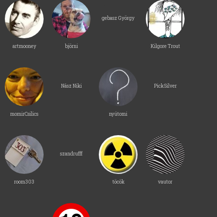
gebasz György
artmooney
björni
Kilgore Trout
Nász Niki
PickSilver
momirCsilics
nyútomi
szandrufff
room303
töcök
vautor