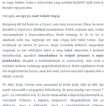
és vagy Mikler fogta a folyosókat vagy például Bodó(!!!) nyúlt bele jó
ütembe egy passzba.
Hát igen,
ez így jó, csak toljuk végig.
Rengeteg idő tud lenni az a 13 perc, ami még visszavan, főleg, ha most
kezdjük el elszórni a labdákat támadásban. Kettőt, egymás után. Aztán
visszanyúlunk a klasszikusokhoz, Bodó felmegy és lő, és be is
akadnak neki ma, úgyhogy ezt már végig kell tudni tolnia. Úgy
fordulunk az utolsó 10 percre, hogy vezetünk kettővel, nyugodtak
vagyunk, és bár többnyire hátul is meg tudjuk akasztani a holland
támadásokat, igazából t
ámadásban is tudjuk játszani a saját
játékunkat.
Megjött a beállójátékunk is, szevasztok, már csak a
széleket kellene valahogy upgrédelnünk kicsit, Bóka egyébként évek
óta megbízhatóan hozza, amit kell neki, szóval nem kell sajnálni tőle a
labdát, srácok!
Fú, dejó, hogy Chema nem
mocsaizta
ki Bodó gólja alatt az időt, így
ismét visszaállt a négygólos különbség, de még mindig van vissza 7
perc. Az rettentően sok. És kicsit elmaradtak a kapusteljesítmények is,
visszajött Palasics a kapuba, nagyszerű. Megakadtunk, jött az
időkérés, meg a kétbeálló, mert a támadójátékunk teljesen