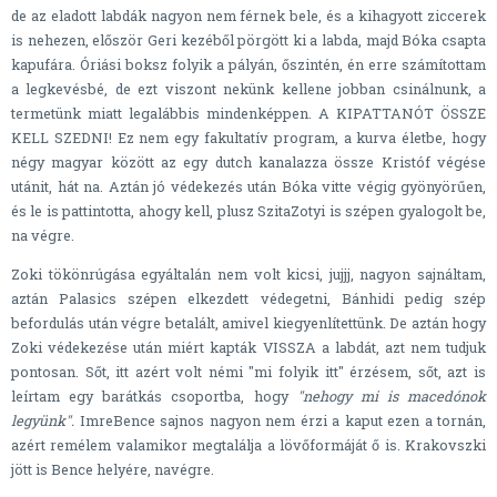
de az eladott labdák nagyon nem férnek bele, és a kihagyott ziccerek
is nehezen, először Geri kezéből pörgött ki a labda, majd Bóka csapta
kapufára. Óriási boksz folyik a pályán, őszintén, én erre számítottam
a legkevésbé, de ezt viszont nekünk kellene jobban csinálnunk, a
termetünk miatt legalábbis mindenképpen. A KIPATTANÓT ÖSSZE
KELL SZEDNI! Ez nem egy fakultatív program, a kurva életbe, hogy
négy magyar között az egy dutch kanalazza össze Kristóf végése
utánit, hát na. Aztán jó védekezés után Bóka vitte végig gyönyörűen,
és le is pattintotta, ahogy kell, plusz SzitaZotyi is szépen gyalogolt be,
na végre.
Zoki tökönrúgása egyáltalán nem volt kicsi, jujjj, nagyon sajnáltam,
aztán Palasics szépen elkezdett védegetni, Bánhidi pedig szép
befordulás után végre betalált, amivel kiegyenlítettünk. De aztán hogy
Zoki védekezése után miért kapták VISSZA a labdát, azt nem tudjuk
pontosan. Sőt, itt azért volt némi "mi folyik itt" érzésem, sőt, azt is
leírtam egy barátkás csoportba, hogy
"nehogy mi is macedónok
legyünk".
ImreBence sajnos nagyon nem érzi a kaput ezen a tornán,
azért remélem valamikor megtalálja a lövőformáját ő is. Krakovszki
jött is Bence helyére, navégre.