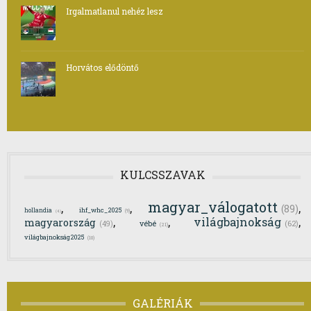
Irgalmatlanul nehéz lesz
Horvátos elődöntő
KULCSSZAVAK
magyar_válogatott
,
,
,
(89)
ihf_whc_2025
hollandia
(9)
(4)
,
,
világbajnokság
,
magyarország
(62)
(49)
vébé
(21)
világbajnokság2025
(10)
GALÉRIÁK