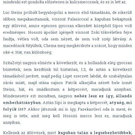
mindenki ezt gondolta előzetesen is kulcsmeccsnek, és ez is lett az.
Luc Steins próbált begyalogolni a meccs első támadásán, de sikerült
időben megakasztanunk, viszont Palasiccsal a kapuban bekaptunk
egy átlövést, amire egészen gyorsan elkezdett középből Sipos volt
eredményes. Hosszú ápolást igényelt viszont Zoki tökvéletlen fejre
faultja, vétlen volt, oda sem nézett, de nem volt szép látvány. A
macedónok fütyültek, Chema meg megkérdezte a srácot, hogy minden
oké-e. Hát, van különbség.
SzitaZotyi nagyon elmérte a következőt, és a hollandok elég gyorsan
büntettek, nem kezdtünk túl biztatóan, 1:3, de aztán a következő
támadásból javított, majd pedig Liget szerzett labdát, de szabálytalan
zárás miatt, majd utána sajnos Patrik alkarjába nézett bele ismét
Steins, hát, én imádkoztam a kétpercért, maradjunk annyiban.
Mindenesetre ezt mondtam, nagyon
nehéz lesz ez így, állandó
emberhátrányban.
Aztán Sipi is megkapta a kétpercét,
atyaég, mi
folyik itt?
Akkor játszunk mi is így, FazekasGeri oda is ment, és
meg is tette, amit meg kell. Hosszú meccs lesz ez, maradjunk
annyiban.
Kellenek az átlövések, mert
kapuban talán a legsebezhetőbbek,