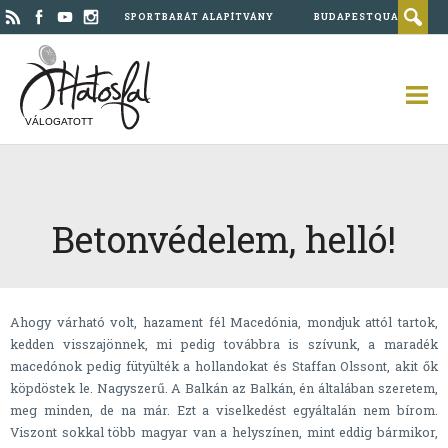
SPORTBARÁT ALAPÍTVÁNY
BUDAPESTQUAD
VÁLOGATOTT
Betonvédelem, helló!
Ahogy várható volt, hazament fél Macedónia, mondjuk attól tartok,
kedden visszajönnek, mi pedig továbbra is szívunk, a maradék
macedónok pedig fütyülték a hollandokat és Staffan Olssont, akit ők
köpdöstek le. Nagyszerű. A Balkán az Balkán, én általában szeretem,
meg minden, de na már. Ezt a viselkedést egyáltalán nem bírom.
Viszont sokkal több magyar van a helyszínen, mint eddig bármikor,