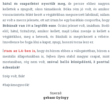
hátul és csapatként nyertük meg,
de persze ehhez nagyon
kellettek a nyugodt, okos támadások. Bóka rém jó volt, és amikor
visszarántotta Máté kezét a végjátékban megszerzett labdánál, nálam
az volt a meccs jelenete, ott azt írtam be egy barátkás csoportba, hogy
Bókának van itt a legtöbb esze
. Óriási jelenet volt, imádtam. Bodó
elöl, hátul, SzitaZotyi, amikor kellett, majd Lékai zsenije is kellett a
végjátékhoz, meg a hetesek, és Bánhidi is megérkezett a vébére.
ImreBence be fogja lőni a kaput, nyugi, hosszú torna lesz ez.
Í
rtam az LA-ben is,
hogy én bízom ebben a válogatottban, bízom a
mentális állapotunkban is, fejben ilyen stabil magyar csapat, mint
mostanában, rég nem volt,
szóval helló középdöntő, 3 ponttal
érkezünk!
Szép volt, fiúk!
#hajrámogyorók!
Szerző:
gebasz György