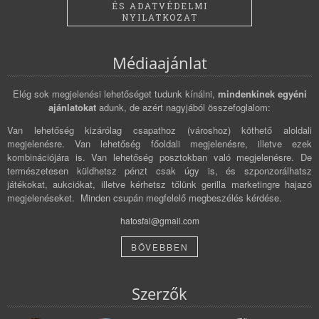
ÉS ADATVÉDELMI
NYILATKOZAT
Médiaajánlat
Elég sok megjelenési lehetőséget tudunk kínálni,
mindenkinek egyéni
ajánlatokat
adunk, de azért nagyjából összefoglalom:
Van lehetőség kizárólag csapathoz (városhoz) köthető aloldali
megjelenésre. Van lehetőség főoldali megjelenésre, illetve ezek
kombinációjára is. Van lehetőség posztokban való megjelenésre. De
természetesen küldhetsz pénzt csak úgy is, és szponzorálhatsz
játékokat, aukciókat, illetve kérhetsz tőlünk gerilla marketingre hajazó
megjelenéseket. Minden csupán megfelelő megbeszélés kérdése.
hatosfal@gmail.com
BŐVEBBEN
Szerzők