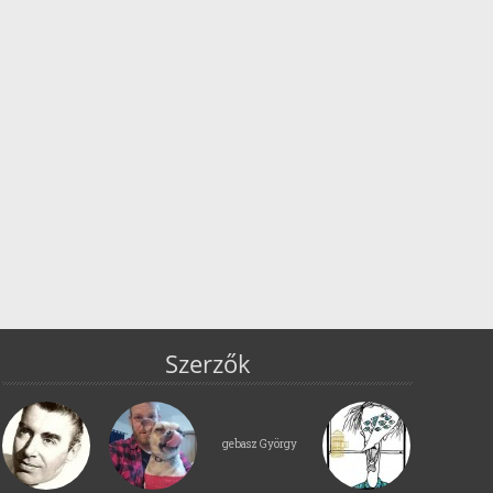
Szerzők
gebasz György