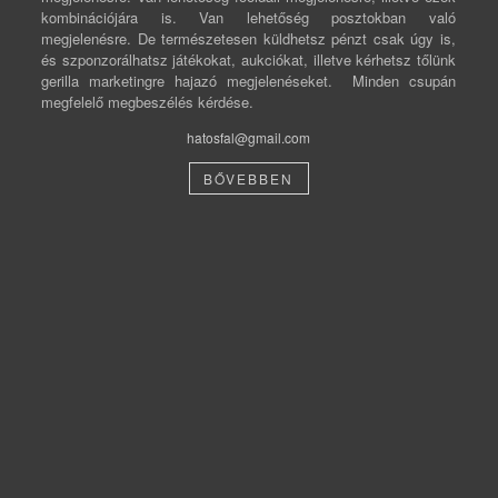
kombinációjára is. Van lehetőség posztokban való
megjelenésre. De természetesen küldhetsz pénzt csak úgy is,
és szponzorálhatsz játékokat, aukciókat, illetve kérhetsz tőlünk
gerilla marketingre hajazó megjelenéseket. Minden csupán
megfelelő megbeszélés kérdése.
hatosfal@gmail.com
BŐVEBBEN