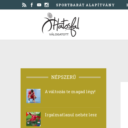
SPORTBARÁT ALAPÍTVÁNY
VÁLOGATOTT
NÉPSZERŰ
A változás te magad légy!
Irgalmatlanul nehéz lesz