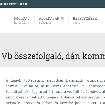
BUDAPESTQUAD
FŐOLDAL
ALOLDALAK
BEJEGYZÉSEK
hatosfal.hu
Subpages
posts
Vb összefolgaló, dán kom
A dánok történelmi, zsinórban harmadik világbajn
beszéltük volna át, mint Orvos Andrással, a Daniasport.
Szandival, aki épp most ért haza a vébéről és Gergővel, ak
kibic szerepét vállalta magára. A dánok teljesítménye me
helyszíni szervezés jobban és kevésbé jobban sikerült ol