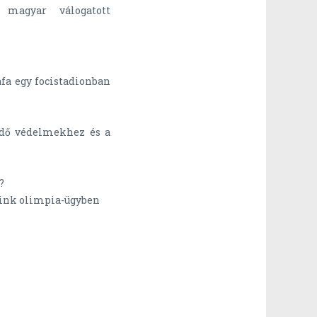
 magyar válogatott
fa egy focistadionban
ödő védelmekhez és a
?
jeink olimpia-ügyben