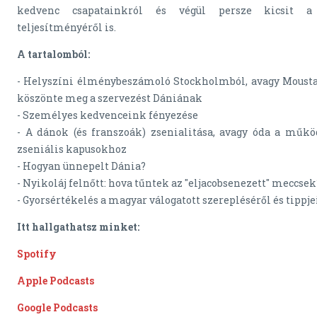
kedvenc csapatainkról és végül persze kicsit a
teljesítményéről is.
A tartalomból:
- Helyszíni élménybeszámoló Stockholmból, avagy Mousta
köszönte meg a szervezést Dániának
- Személyes kedvenceink fényezése
- A dánok (és franszoák) zsenialitása, avagy óda a műk
zseniális kapusokhoz
- Hogyan ünnepelt Dánia?
- Nyikoláj felnőtt: hova tűntek az "eljacobsenezett" meccsek
- Gyorsértékelés a magyar válogatott szerepléséről és tipp
Itt hallgathatsz minket:
Spotify
Apple Podcasts
Google Podcasts