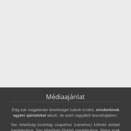
Médiaajánlat
Elég sok megjelenési lehetőséget tudunk kínálni,
mindenkinek
egyéni ajánlatokat
adunk, de azért nagyjából összefoglalom:
Van lehetőség kizárólag csapathoz (városhoz) köthető aloldali
megjelenésre. Van lehetőség főoldali megjelenésre, illetve ezek