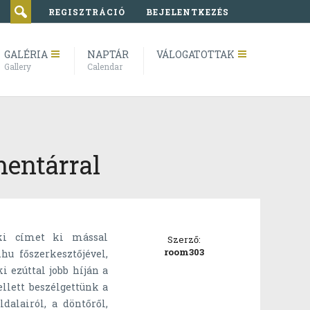
REGISZTRÁCIÓ
BEJELENTKEZÉS
GALÉRIA
NAPTÁR
VÁLOGATOTTAK
Gallery
Calendar
mentárral
oki címet ki mással
Szerző:
room303
hu főszerkesztőjével,
i ezúttal jobb híján a
llett beszélgettünk a
dalairól, a döntőről,