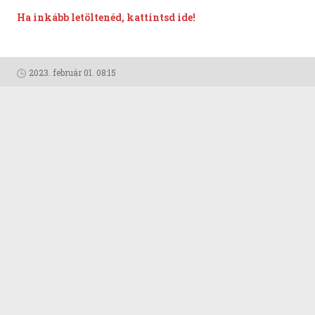
Ha inkább letöltenéd, kattintsd ide!
2023. február 01. 08:15