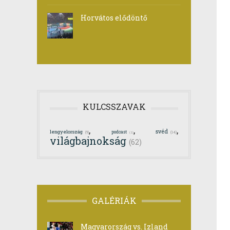
Horvátos elődöntő
KULCSSZAVAK
,
,
,
svéd
lengyelország
podcast
(14)
(9)
(2)
világbajnokság
(62)
GALÉRIÁK
Magyarország vs. Izland