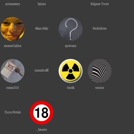
artmooney
björni
Kilgore Trout
Nász Niki
PickSilver
momirCsilics
nyútomi
szandrufff
room303
töcök
vautor
Zuzu Petals
_benito