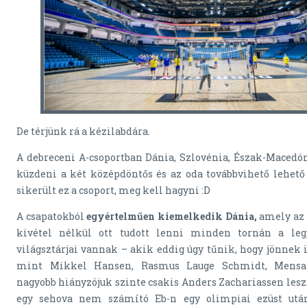
De térjünk rá a kézilabdára.
A debreceni A-csoportban Dánia, Szlovénia, Észak-Macedó
küzdeni a két középdöntős és az oda továbbvihető lehető
sikerült ez a csoport, meg kell hagyni :D
A csapatokból
egyértelműen kiemelkedik Dánia,
amely az 
kivétel nélkül ott tudott lenni minden tornán a leg
világsztárjai vannak – akik eddig úgy tűnik, hogy jönnek i
mint Mikkel Hansen, Rasmus Lauge Schmidt, Mensa
nagyobb hiányzójuk szinte csakis Anders Zachariassen lesz
egy sehova nem számító Eb-n egy olimpiai ezüst ut