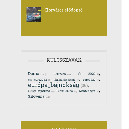
Horvátos elődöntő
KULCSSZAVAK
,
,
,
Dánia
eb 2022
(17)
Debrecen
(8)
(2)
,
,
,
ehf_euro2022
euro2022
Észak-Macedónia
(5)
(5)
(1)
európa_bajnokság
,
(36)
,
,
,
Montenegró
Európa-bajnokság
Főnix Aréna
(4)
(2)
(1)
Szlovénia
(12)