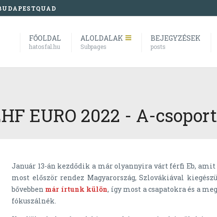
BUDAPESTQUAD
FŐOLDAL
ALOLDALAK
BEJEGYZÉSEK
hatosfal.hu
Subpages
posts
HF EURO 2022 - A-csoport
Január 13-án kezdődik a már olyannyira várt férfi Eb, amit
most először rendez Magyarország, Szlovákiával kiegészül
bővebben
már írtunk külön
, így most a csapatokra és a me
fókuszálnék.