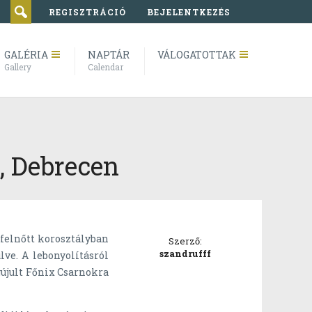
REGISZTRÁCIÓ
BEJELENTKEZÉS
GALÉRIA
NAPTÁR
VÁLOGATOTTAK
Gallery
Calendar
, Debrecen
 felnőtt korosztályban
Szerző:
szandrufff
ve. A lebonyolításról
gújult Főnix Csarnokra