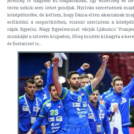
jelenleg is nagyobb BL-csapatokban, így edzettség és n
terén nekik sem lehet gondjuk. Nyilván szeretnének majd
középdöntőbe, de kétlem, hogy Dánia ellen akarnának majd
erőlködni a csoportkörben, viszont szerintem a középd
rájuk figyelni. Nagy figyelemmel várjuk Ljubomir Vranjes
munkáját a szlovén kispadon, főleg miutén kihagyta a kere
és Sostaricot is...