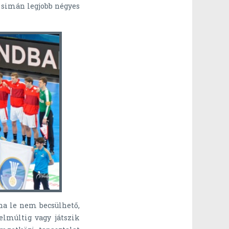
 simán legjobb négyes
oha le nem becsülhető,
elmúltig vagy játszik