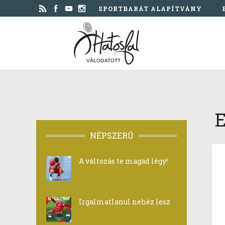
SPORTBARÁT ALAPÍTVÁNY
VÁLOGATOTT
E
NÉPSZERŰ
A változás te magad légy!
Irgalmatlanul nehéz lesz