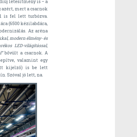
diúj létesítmény is – a
azért, mert a csarnok
 is fel lett turbózva.
ra (6500 kézilabdára,
odernizálás. Az aréna
okkal, modern élmény- és
rékos LED-világítással,
l”
bővült a csarnok. A
epítve, valamint egy
t kijelző) is be lett
 Szóval jó lett, na.