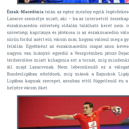
Észak-Macedónia
talán az egész mezőny egyik legérdekes
Lazarov személye miatt, aki – ha az internetről összeka
északmacedón szövetség oldalán található keret nem c
szövetségi kapitánya és játékosa is az északmacedón vál
sűrűn fordul azért elő, várom már, hogyan valósul meg a gy
felállás. Egyébként az északmacedón csapat azon keve
nagyon van hiányzó: egyedül a Veszprémben játszó Dej
térdsérülése miatt kihagynia ezt a tornát, míg mindenk
áll majd Lazarovnak. Nem lebecsülendő ez a válogat
Bundesligában edződnek, míg mások a Bajnokok Ligáj
Ligában kapnak szerepet, azonban ettől függetlenül én 
helyére várom őket.