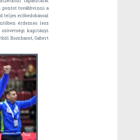
emzetközi tapasztalat
 pontot továbbvinni a
 teljes erőbedobással
öntőben érdemes lesz
 szövetségi kapitányi
tből Bombacot, Gabert