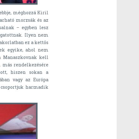
ebbje, méghozzá Kiril
parható morzsák és az
salnak – egyben lesz
ogatottnak. Ilyen nem
akorlatban ez a kettős
sek egyike, ahol nem
an Manaszkovnak kell
i más rendelkezésére
ott, hiszen sokan a
ában vagy az Európa
a csoportjuk harmadik