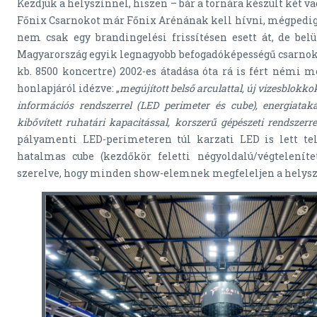
Kezdjük a helyszínnel, hiszen – bár a tornára készült két va
Főnix Csarnokot már Főnix Arénának kell hívni, mégpedig 
nem csak egy brandingelési frissítésen esett át, de belül
Magyarország egyik legnagyobb befogadóképességű csarnoká
kb. 8500 koncertre) 2002-es átadása óta rá is fért némi m
honlapjáról idézve: „
megújított belső arculattal, új vizesblokk
információs rendszerrel (LED perimeter és cube), energiataka
kibővített ruhatári kapacitással, korszerű gépészeti rendszerre
pályamenti LED-perimeteren túl karzati LED is lett tel
hatalmas cube (kezdőkör feletti négyoldalú/végtelenítet
szerelve, hogy minden show-elemnek megfeleljen a helyszín.