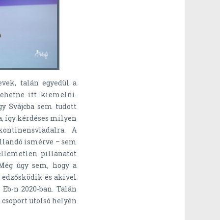
vek, talán egyedül a
ehetne itt kiemelni.
gy Svájcba sem tudott
ra, így kérdéses milyen
ontinensviadalra. A
állandó ismérve – sem
llemetlen pillanatot
 Még úgy sem, hogy a
 edzősködik és akivel
 Eb-n 2020-ban. Talán
csoport utolsó helyén