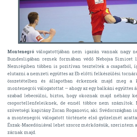
Montenegró
válogatottjában nem igazán vannak nagy ne
Bundesligában remek formában védő Nebojsa Simicet l
Nemrégiben többen is pozitívan teszteltek a csapatból, í
elutazni a nemzeti együttes az Eb előtti felkészülési torná
összetételben és állapotban érkeznek majd meg a k
montenegrói válogatottat — ahogy az egy balkáni együttes 
szabad lebecsülni, biztos, hogy okoznak majd néhány ke
csoportellenfeleiknek, de ennél többre nem számítok.
szövetségi kapitány Zoran Roganovic, aki Svédországban is
a montenegrói válogatott története első győzelmét aratta
Észak-Macedóniával lehet szoroz mérkőzésük, szerintem a 
zárnak majd.