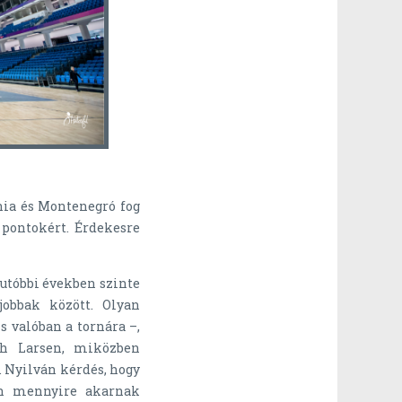
nia és Montenegró fog
 pontokért. Érdekesre
utóbbi években szinte
jobbak között. Olyan
s valóban a tornára –,
h Larsen, miközben
. Nyilván kérdés, hogy
án mennyire akarnak