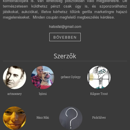
kombinációjára is. Van lehetőség posztokban való megjelenésre. De
természetesen küldhetsz pénzt csak úgy is, és szponzorálhatsz
játékokat, aukciókat, illetve kérhetsz tőlünk gerilla marketingre hajazó
megjelenéseket. Minden csupán megfelelő megbeszélés kérdése.
hatosfal@gmail.com
BŐVEBBEN
Szerzők
gebasz György
artmooney
björni
Kilgore Trout
Nász Niki
PickSilver