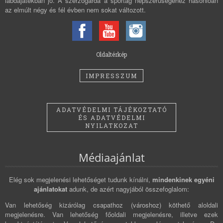
labdajátékban jó. A szerzőgárda a sportág népszerűségéhez hasonlóan
az elmúlt négy és fél évben nem sokat változott.
Oldaltérkép
IMPRESSZUM
ADATVÉDELMI TÁJÉKOZTATÓ
ÉS ADATVÉDELMI
NYILATKOZAT
Médiaajánlat
Elég sok megjelenési lehetőséget tudunk kínálni,
mindenkinek egyéni
ajánlatokat
adunk, de azért nagyjából összefoglalom:
Van lehetőség kizárólag csapathoz (városhoz) köthető aloldali
megjelenésre. Van lehetőség főoldali megjelenésre, illetve ezek