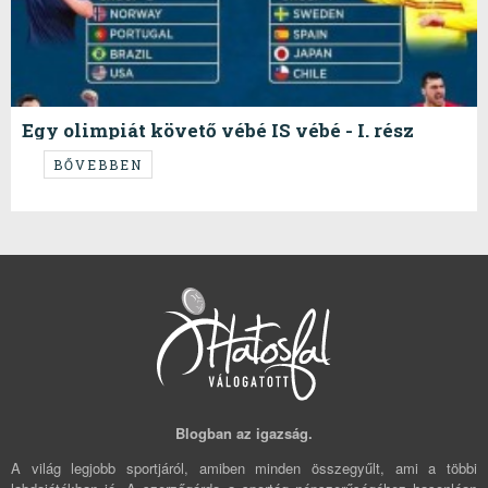
Egy olimpiát követő vébé IS vébé - I. rész
2025 IHF World Men's Handball Championship (A,B,C,D)
BŐVEBBEN
Blogban az igazság.
A világ legjobb sportjáról, amiben minden összegyűlt, ami a többi