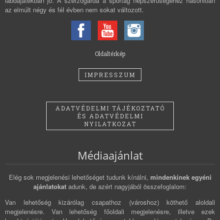
labdajátékban jó. A szerzőgárda a sportág népszerűségéhez hasonlóan
az elmúlt négy és fél évben nem sokat változott.
Oldaltérkép
IMPRESSZUM
ADATVÉDELMI TÁJÉKOZTATÓ
ÉS ADATVÉDELMI
NYILATKOZAT
Médiaajánlat
Elég sok megjelenési lehetőséget tudunk kínálni,
mindenkinek egyéni
ajánlatokat
adunk, de azért nagyjából összefoglalom:
Van lehetőség kizárólag csapathoz (városhoz) köthető aloldali
megjelenésre. Van lehetőség főoldali megjelenésre, illetve ezek