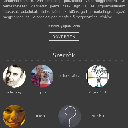
kombinációjára is. Van lehetőség posztokban való megjelenésre. De
természetesen küldhetsz pénzt csak úgy is, és szponzorálhatsz
játékokat, aukciókat, illetve kérhetsz tőlünk gerilla marketingre hajazó
megjelenéseket. Minden csupán megfelelő megbeszélés kérdése.
hatosfal@gmail.com
BŐVEBBEN
Szerzők
gebasz György
artmooney
björni
Kilgore Trout
Nász Niki
PickSilver