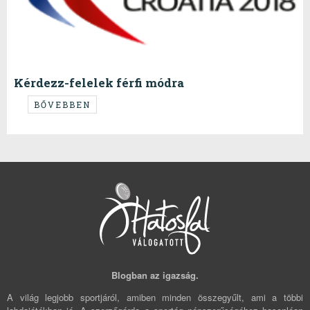
Kérdezz-felelek férfi módra
Nyakunkon az újabb kézis világverseny válogatottaknak, szokásunk
BŐVEBBEN
szerint ismét megmondjuk a tutit.
Blogban az igazság.
A világ legjobb sportjáról, amiben minden összegyűlt, ami a többi