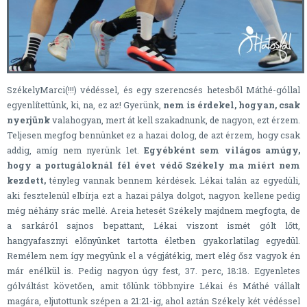
SzékelyMarci(!!!) védéssel, és egy szerencsés hetesből Máthé-góllal
egyenlítettünk, ki, na, ez az! Gyerünk,
nem is érdekel, hogyan, csak
nyerjünk
valahogyan, mert át kell szakadnunk, de nagyon, ezt érzem.
Teljesen megfog bennünket ez a hazai dolog, de azt érzem, hogy csak
addig, amíg nem nyerünk 1et.
Egyébként sem világos amúgy,
hogy a portugáloknál fél évet védő Székely ma miért nem
kezdett,
tényleg vannak bennem kérdések. Lékai talán az egyedüli,
aki fesztelenül elbírja ezt a hazai pálya dolgot, nagyon kellene pedig
még néhány srác mellé. Areia hetesét Székely majdnem megfogta, de
a sarkáról sajnos bepattant, Lékai viszont ismét gólt lőtt,
hangyafasznyi előnyünket tartotta életben gyakorlatilag egyedül.
Remélem nem így megyünk el a végjátékig, mert elég ősz vagyok én
már enélkül is. Pedig nagyon úgy fest, 37. perc, 18:18. Egyenletes
gólváltást követően, amit tőlünk többnyire Lékai és Máthé vállalt
magára, eljutottunk szépen a 21:21-ig, ahol aztán Székely két védéssel