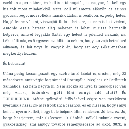
ezekben a percekben, és kell is a támogatás, de nagyon, és kell egy
kis tök most mindenkitől. Szita Zoli villantotta először, de sajnos
gyorsan begyömöszölték a másik oldalon is beállóba, ez pedig hetes.
Na, jó lenne védeni, visszajött Roló a hetesre, de nem tudott védeni,
Antonio Areia hetesét elég nehezen is lehet. Iturizza harmadik
kétperce, amivel legyakta Szitát egy hetest is jelentett nekünk, na.
Lékai állt oda, és ő egyszer azt állította nekem, hogy kurvajó heteslövő
edzésen,
és hát ugye ki vagyok én, hogy ezt egy Lékai-mezben
megkérdőjelezzem.
És bebaszta!!!
Utána pedig kicsámpázott egy szélre tartó labdát is, úristen, még 23
másodperc, amit végig fog támadni Portugália. Meglesz-e? Betömték
Salinához, aki nem hagyta ki. Nem szokta az ilyet. 12 másodperc van
még vissza,
tudunk-e gólt lőni ennyi idő alatt?
És
TUDUUUUUNK, Máthé gyönyörű átlövésével végre van mérkőzést
nyertünk a hazai Eb-n! Felrobbant a csarnok, és én hiszem, hogy ennyi
kellett, nyerni kellett, hogy bele tudjunk állni rendesen. Jó lesz ez. Jó,
hogy hazajöttem, mi?
Szívesen!
:D Bánhidi nélkül tudtunk nyerni,
gyakorlatilag, ami amúgy további reménykedésre ad okot.
30:31 a