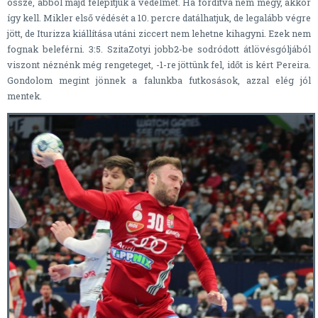
össze, abból majd felépítjük a védelmet. Ha fordítva nem megy, akkor
így kell. Mikler első védését a 10. percre datálhatjuk, de legalább végre
jött, de Iturizza kiállítása utáni ziccert nem lehetne kihagyni. Ezek nem
fognak beleférni. 3:5. SzitaZotyi jobb2-be sodródott átlövésgóljából
viszont néznénk még rengeteget, -1-re jöttünk fel, időt is kért Pereira.
Gondolom megint jönnek a falunkba futkosások, azzal elég jól
mentek.