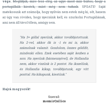
vége.
Meglátjuk, mire lesz elég, az ugye most már biztos, hogy a
portugálkák kiestek, mást még nem tudunk.
UPDATE! Saját
matekosunk azt számolja, hogy nyilván nem estek még ki, sőt, hanem
az úgy van röviden, hogy nyernünk kell, és szurkolni Portugáliának,
ami nem áll távol tőlem, amúgy sem.
"Ha 3+ góllal nyerünk, akkor továbbjutottunk.
Ha 2-vel, akkor ők is -1 és mi is, akkor
számolnak valamit. Gondolom, összes góldifit,
mindenki ellen. Ezek esetében saját kezben a
sors. Ha nyerünk (bármennyivel), de Hollandia
nem, akkor viszünk is 2 pontot. Ha ikszelünk,
és Hollandia kikap, továbbjutunk, egy vitt
ponttal. Ha kikapunk, kiestünk."
Hajrá mogyorók!
Szerző:
momirCsilics