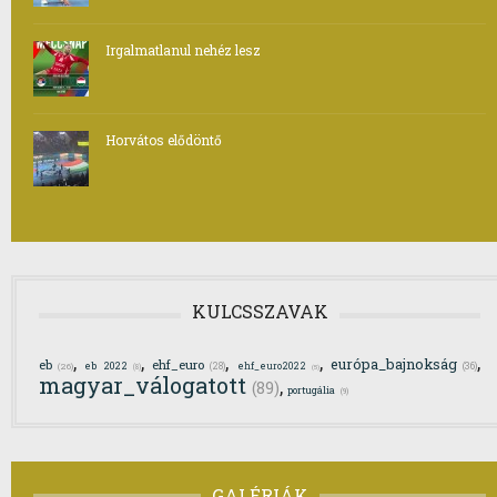
Irgalmatlanul nehéz lesz
Horvátos elődöntő
KULCSSZAVAK
,
,
,
,
,
európa_bajnokság
eb
ehf_euro
eb 2022
(28)
ehf_euro2022
(36)
(26)
(8)
(5)
magyar_válogatott
,
(89)
portugália
(9)
GALÉRIÁK