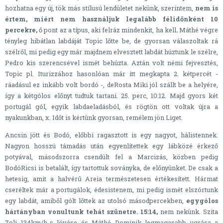
hozhatna egy új, tök más stílusú lendületet nekünk, szerintem,
nem is
értem, miért nem használjuk legalább félidőnként 10
percekre,
ő pont az a típus, aki felráz mindenkit, ha kell
.
Máthé végre
tényleg hibátlan labdáját Topic lőtte be, de gyorsan válaszoltak rá
szélről, mi pedig egy már majdnem elvesztett labdát húztunk le szélre,
Pedro kis szerencsével ismét behúzta. Aztán volt némi fejvesztés,
Topic pl. Iturizzához hasonlóan már itt megkapta 2. kétpercét -
ráadásul ez inkább volt bordó -, deRosta Miki jól szállt be a helyére,
így a kétgólos előnyt tudtuk tartani. 25. perc, 10:12. Majd gyors két
portugál gól, egyik labdaeladásból, és rögtön ott voltak újra a
nyakunkban, x. Időt is kértünk gyorsan, remélem jön Liget.
Ancsin jött és Bodó, előbbi ragasztott is egy nagyot, hálistennek.
Nagyon hosszú támadás után egyenlítettek egy lábközé érkező
potyával, másodszorra csendült fel a Marcizás, közben pedig
BodóRicsi is betalált, így tartottuk soványka, de előnyünket. De csak a
hetesig, amit a halvérű Areia természetesen értékesített. Hármat
cseréltek már a portugálok, édesistenem, mi pedig ismét elszórtunk
egy labdát, amiből gólt lőttek az utolsó másodpercekben,
egygólos
hártányban vonultunk tehát szünetre. 15:14,
nem nekünk. Szita
Zoli 134km/h-s lövése és Máthé Dominik legmagasabb ugrása a