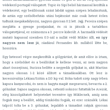
védekező portugál válogatott. Topic és Sipi belső hármassal kezdtük a
védekezést, egy beállósnak szánt labdát ugyan szépen lehalásztunk,
de aztán egy szélsőbefutás utáni bejátszást már csak hetest érően
tudtunk megakadályozni, nagyon gyorsan 0:2 lett. Jajjj. Pereira szépen
meglátta a gyenge pontjainkat, és rá is játszik a tartalékos
válogatottjával, ez számomra a 3. percre kiderült. A harmadik védését
mutató kapussal szemben 0:3-nál a nullát védő Mikler állt,
ez így
nagyon nem lesz jó
, ráadásul Fernandes kb. nullából lőtte be,
hosszúra.
Egy hetessel végre megkezdtük a gólgyártást, de amit előre is írtam,
hogy a szélsőiket és a beállóikat le kellene venni, az nem nagyon
akart összejönni, Iturizza belőtte a negyedik góljukat is, akit Martins
nagyon okosan 1-2 közé állított a támadásaikban. Ott lesz is
keresnivalója Lékian/Szitán a 110 kg-val. Bóka tudott szép nagy ívben
kapura kanyarodni, és nem is hagyta magát megzavarni, bevarrta a 2.
gólunkat. Sajnos nagyon okosan, rettentő sokszor futtatták be Areirát,
elég kiszolgáltatott helyzeteket teremtve így Miklernek, amíg nem
fogjuk meg a beállót, addig tömködni fogják, ez ezer százalék. Lékai
talpról tolta be a 3. gólunkat, legalább a támadást rakjuk gyorsan