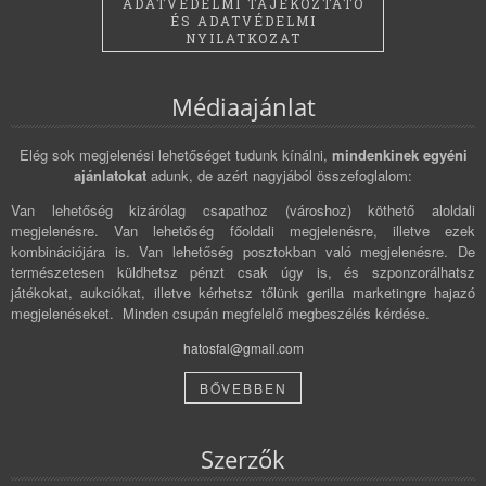
ADATVÉDELMI TÁJÉKOZTATÓ
ÉS ADATVÉDELMI
NYILATKOZAT
Médiaajánlat
Elég sok megjelenési lehetőséget tudunk kínálni,
mindenkinek egyéni
ajánlatokat
adunk, de azért nagyjából összefoglalom:
Van lehetőség kizárólag csapathoz (városhoz) köthető aloldali
megjelenésre. Van lehetőség főoldali megjelenésre, illetve ezek
kombinációjára is. Van lehetőség posztokban való megjelenésre. De
természetesen küldhetsz pénzt csak úgy is, és szponzorálhatsz
játékokat, aukciókat, illetve kérhetsz tőlünk gerilla marketingre hajazó
megjelenéseket. Minden csupán megfelelő megbeszélés kérdése.
hatosfal@gmail.com
BŐVEBBEN
Szerzők