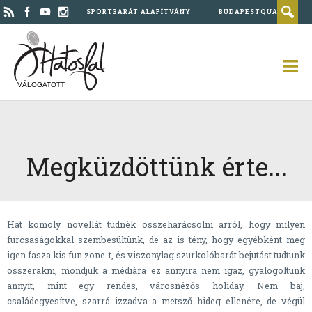
SPORTBARÁT ALAPÍTVÁNY
BUDAPESTQUAD
VÁLOGATOTT
Megküzdöttünk érte...
Hát komoly novellát tudnék összeharácsolni arról, hogy milyen
furcsaságokkal szembesültünk, de az is tény, hogy egyébként meg
igen fasza kis fun zone-t, és viszonylag szurkolóbarát bejutást tudtunk
összerakni, mondjuk a médiára ez annyira nem igaz, gyalogoltunk
annyit, mint egy rendes, városnézős holiday. Nem baj,
családegyesítve, szarrá izzadva a metsző hideg ellenére, de végül