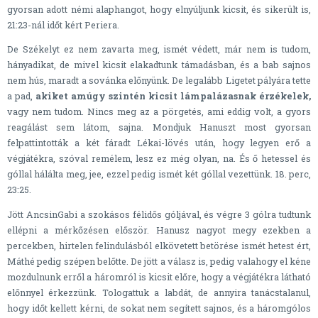
gyorsan adott némi alaphangot, hogy elnyúljunk kicsit, és sikerült is,
21:23-nál időt kért Periera.
De Székelyt ez nem zavarta meg, ismét védett, már nem is tudom,
hányadikat, de mivel kicsit elakadtunk támadásban, és a bab sajnos
nem hús, maradt a sovánka előnyünk. De legalább Ligetet pályára tette
a pad,
akiket amúgy szintén kicsit lámpalázasnak érzékelek,
vagy nem tudom. Nincs meg az a pörgetés, ami eddig volt, a gyors
reagálást sem látom, sajna. Mondjuk Hanuszt most gyorsan
felpattintották a két fáradt Lékai-lövés után, hogy legyen erő a
végjátékra, szóval remélem, lesz ez még olyan, na. És ő hetessel és
góllal hálálta meg, jee, ezzel pedig ismét két góllal vezettünk. 18. perc,
23:25.
Jött AncsinGabi a szokásos félidős góljával, és végre 3 gólra tudtunk
ellépni a mérkőzésen először. Hanusz nagyot megy ezekben a
percekben, hirtelen felindulásból elkövetett betörése ismét hetest ért,
Máthé pedig szépen belőtte. De jött a válasz is, pedig valahogy el kéne
mozdulnunk erről a háromról is kicsit előre, hogy a végjátékra látható
előnnyel érkezzünk. Tologattuk a labdát, de annyira tanácstalanul,
hogy időt kellett kérni, de sokat nem segített sajnos, és a háromgólos