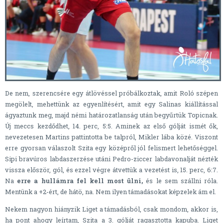
De nem, szerencsére egy átlövéssel próbálkoztak, amit Roló szépen
megölelt, mehettünk az egyenlítésért, amit egy Salinas kiállítással
ágyaztunk meg, majd némi határozatlanság után begyűrtük Topicnak.
Új meccs kezdődhet, 14. perc, 5:5. Aminek az első gólját ismét ők,
nevezetesen Martins pattintotta be talpról, Mikler lába közé. Viszont
erre gyorsan válaszolt Szita egy középről jól felismert lehetőséggel.
Sipi bravúros labdaszerzése utáni Pedro-ziccer labdavonalját nézték
vissza először, gól, és ezzel végre átvettük a vezetést is, 15. perc, 6:7.
Na
erre a hullámra fel kell most ülni,
és le sem szállni róla.
Mentünk a +2-ért, de hátö, na. Nem ilyen támadásokat képzelek ám el.
Nekem nagyon hiányzik Liget a támadásból, csak mondom, akkor is,
ha pont ahogy leírtam, Szita a 3. gólját ragasztotta kapuba. Liget