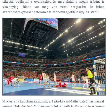
sikerült beültetni a gyerekeket és megtalálni a media tribünt is
viszonylag időben. Ott még volt némi net-parám, de itthon
szerencsére gyorsan rátolom a telefonomra, jobb is úgy. Az stabil.
Miklerrel a kapuban kezdtünk, a Szita-Lékai-Máthé belső hármassal,
utóbbi labdaeladásából gyorsan indult és gólt is lőtt az elég nyitottan