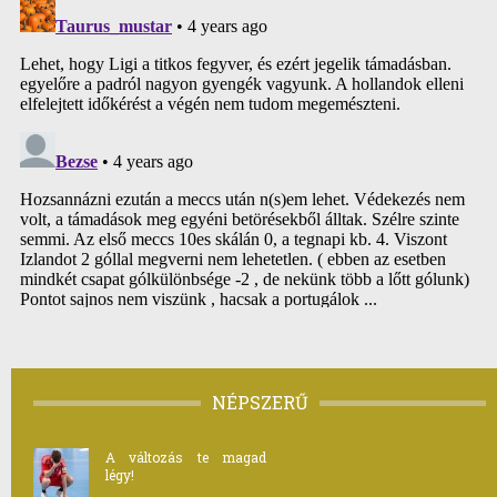
NÉPSZERŰ
A változás te magad
légy!