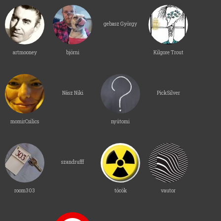
gebasz György
artmooney
björni
Kilgore Trout
Nász Niki
PickSilver
momirCsilics
nyútomi
szandrufff
room303
töcök
vautor