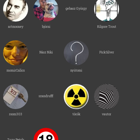
gebasz György
artmooney
björni
Kilgore Trout
Nász Niki
PickSilver
momirCsilics
nyútomi
szandrufff
room303
töcök
vautor
Zuzu Petals