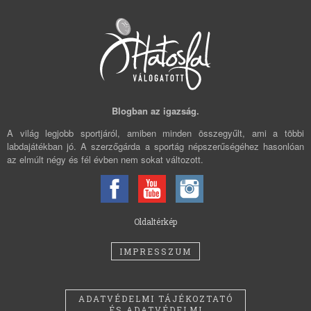
Blogban az igazság.
A világ legjobb sportjáról, amiben minden összegyűlt, ami a többi
labdajátékban jó. A szerzőgárda a sportág népszerűségéhez hasonlóan
az elmúlt négy és fél évben nem sokat változott.
Oldaltérkép
IMPRESSZUM
ADATVÉDELMI TÁJÉKOZTATÓ
ÉS ADATVÉDELMI