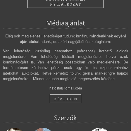
NYILATKOZAT
Médiaajánlat
Elég sok megjelenési lehetőséget tudunk kínálni,
mindenkinek egyéni
ajánlatokat
adunk, de azért nagyjából összefoglalom:
Van lehetőség kizárólag csapathoz (városhoz) köthető aloldali
megjelenésre. Van lehetőség főoldali megjelenésre, illetve ezek
kombinációjára is. Van lehetőség posztokban való megjelenésre. De
természetesen küldhetsz pénzt csak úgy is, és szponzorálhatsz
játékokat, aukciókat, illetve kérhetsz tőlünk gerilla marketingre hajazó
megjelenéseket. Minden csupán megfelelő megbeszélés kérdése.
hatosfal@gmail.com
BŐVEBBEN
Szerzők