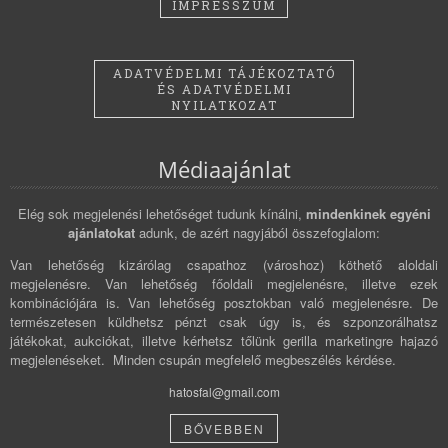
IMPRESSZUM
ADATVÉDELMI TÁJÉKOZTATÓ
ÉS ADATVÉDELMI
NYILATKOZAT
Médiaajánlat
Elég sok megjelenési lehetőséget tudunk kínálni,
mindenkinek egyéni
ajánlatokat
adunk, de azért nagyjából összefoglalom:
Van lehetőség kizárólag csapathoz (városhoz) köthető aloldali
megjelenésre. Van lehetőség főoldali megjelenésre, illetve ezek
kombinációjára is. Van lehetőség posztokban való megjelenésre. De
természetesen küldhetsz pénzt csak úgy is, és szponzorálhatsz
játékokat, aukciókat, illetve kérhetsz tőlünk gerilla marketingre hajazó
megjelenéseket. Minden csupán megfelelő megbeszélés kérdése.
hatosfal@gmail.com
BŐVEBBEN