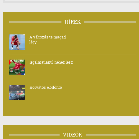
HÍREK
A változás te magad
légy!
Irgalmatlanul nehéz lesz
Horvátos elődöntő
VIDEÓK