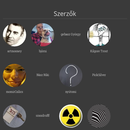
Szerzők
gebasz György
artmooney
björni
Kilgore Trout
Nász Niki
PickSilver
momirCsilics
nyútomi
szandrufff