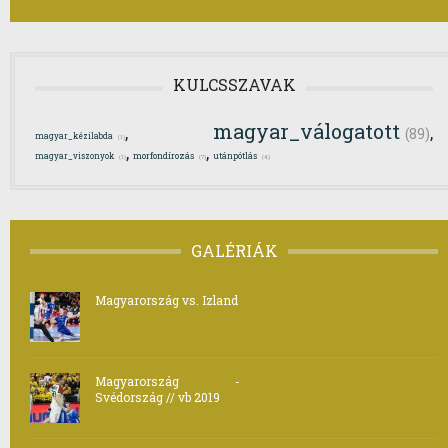
KULCSSZAVAK
magyar_válogatott
,
,
(89)
magyar_kézilabda
(1)
,
,
magyar_viszonyok
morfondírozás
utánpótlás
(7)
(1)
(4)
GALÉRIÁK
Magyarország vs. Izland
Magyarország -
Svédország // vb 2019