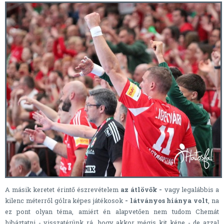
A másik keretet érintő észrevételem
az átlövők -
vagy legalábbis a
kilenc méterről gólra képes játékosok
- látványos hiánya volt
, na
ez pont olyan téma, amiért én alapvetően nem tudom Chemát
hibáztatni - visszatérünk rá, hogy akkor mégis kit kéne - de azzal