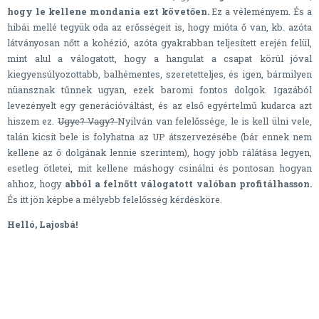
hogy le kellene mondania ezt követően.
Ez a véleményem. És a
hibái mellé tegyük oda az erősségeit is, hogy mióta ő van, kb. azóta
látványosan nőtt a kohézió, azóta gyakrabban teljesített erején felül,
mint alul a válogatott, hogy a hangulat a csapat körül jóval
kiegyensúlyozottabb, balhémentes, szeretetteljes, és igen, bármilyen
nüansznak tűnnek ugyan, ezek baromi fontos dolgok. Igazából
levezényelt egy generációváltást, és az első egyértelmű kudarca azt
hiszem ez.
Ugye? Vagy?
Nyilván van felelőssége, le is kell ülni vele,
talán kicsit bele is folyhatna az UP átszervezésébe (bár ennek nem
kellene az ő dolgának lennie szerintem), hogy jobb rálátása legyen,
esetleg ötletei, mit kellene máshogy csinálni és pontosan hogyan
ahhoz, hogy
abból a felnőtt válogatott valóban profitálhasson.
És itt jön képbe a mélyebb felelősség kérdésköre.
Helló, Lajosbá!