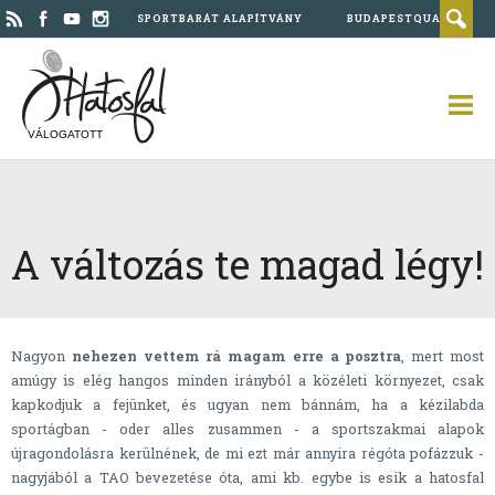
SPORTBARÁT ALAPÍTVÁNY
BUDAPESTQUAD
VÁLOGATOTT
A változás te magad légy!
Nagyon
nehezen vettem rá magam erre a posztra
, mert most
amúgy is elég hangos minden irányból a közéleti környezet, csak
kapkodjuk a fejünket, és ugyan nem bánnám, ha a kézilabda
sportágban - oder alles zusammen - a sportszakmai alapok
újragondolásra kerülnének, de mi ezt már annyira régóta pofázzuk -
nagyjából a TAO bevezetése óta, ami kb. egybe is esik a hatosfal