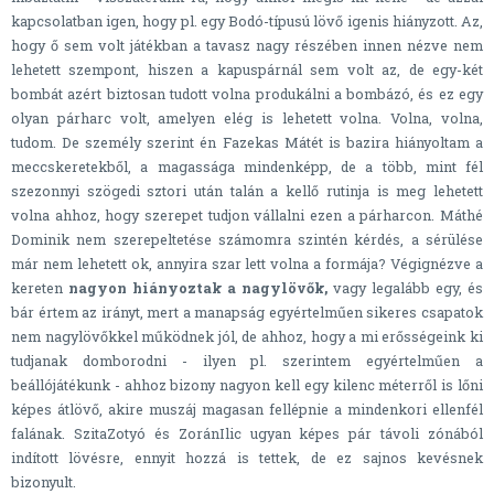
kapcsolatban igen, hogy pl. egy Bodó-típusú lövő igenis hiányzott. Az,
hogy ő sem volt játékban a tavasz nagy részében innen nézve nem
lehetett szempont, hiszen a kapuspárnál sem volt az, de egy-két
bombát azért biztosan tudott volna produkálni a bombázó, és ez egy
olyan párharc volt, amelyen elég is lehetett volna. Volna, volna,
tudom. De személy szerint én Fazekas Mátét is bazira hiányoltam a
meccskeretekből, a magassága mindenképp, de a több, mint fél
szezonnyi szögedi sztori után talán a kellő rutinja is meg lehetett
volna ahhoz, hogy szerepet tudjon vállalni ezen a párharcon. Máthé
Dominik nem szerepeltetése számomra szintén kérdés, a sérülése
már nem lehetett ok, annyira szar lett volna a formája? Végignézve a
kereten
nagyon hiányoztak a nagylövők,
vagy legalább egy, és
bár értem az irányt, mert a manapság egyértelműen sikeres csapatok
nem nagylövőkkel működnek jól, de ahhoz, hogy a mi erősségeink ki
tudjanak domborodni - ilyen pl. szerintem egyértelműen a
beállójátékunk - ahhoz bizony nagyon kell egy kilenc méterről is lőni
képes átlövő, akire muszáj magasan fellépnie a mindenkori ellenfél
falának. SzitaZotyó és ZoránIlic ugyan képes pár távoli zónából
indított lövésre, ennyit hozzá is tettek, de ez sajnos kevésnek
bizonyult.