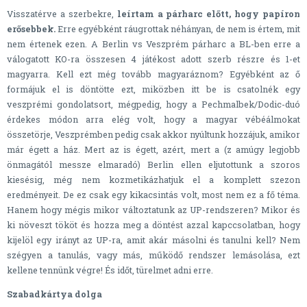
Visszatérve a szerbekre,
leírtam a párharc előtt, hogy papíron
erősebbek.
Erre egyébként ráugrottak néhányan, de nem is értem, mit
nem értenek ezen. A Berlin vs Veszprém párharc a BL-ben erre a
válogatott KO-ra összesen 4 játékost adott szerb részre és 1-et
magyarra. Kell ezt még tovább magyaráznom? Egyébként az ő
formájuk el is döntötte ezt, miközben itt be is csatolnék egy
veszprémi gondolatsort, mégpedig, hogy a Pechmalbek/Dodic-duó
érdekes módon arra elég volt, hogy a magyar vébéálmokat
összetörje, Veszprémben pedig csak akkor nyúltunk hozzájuk, amikor
már égett a ház. Mert az is égett, azért, mert a (z amúgy legjobb
önmagától messze elmaradó) Berlin ellen eljutottunk a szoros
kiesésig, még nem kozmetikázhatjuk el a komplett szezon
eredményeit. De ez csak egy kikacsintás volt, most nem ez a fő téma.
Hanem hogy mégis mikor változtatunk az UP-rendszeren? Mikor és
ki növeszt tököt és hozza meg a döntést azzal kapccsolatban, hogy
kijelöl egy irányt az UP-ra, amit akár másolni és tanulni kell? Nem
szégyen a tanulás, vagy más, működő rendszer lemásolása, ezt
kellene tennünk végre! És időt, türelmet adni erre.
Szabadkártya dolga