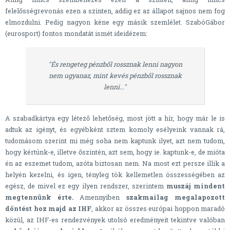
felelősségrevonás ezen a szinten, addig ez az állapot sajnos nem fog
elmozdulni. Pedig nagyon kéne egy másik szemlélet. SzabóGábor
(eurosport) fontos mondatát ismét ideidézem:
"És rengeteg pénzből rossznak lenni nagyon
nem ugyanaz, mint kevés pénzből rossznak
lenni..."
A szabadkártya egy létező lehetőség, most jött a hír, hogy már le is
adtuk az igényt, és egyébként sztem komoly esélyeink vannak rá,
tudomásom szerint mi még soha nem kaptunk ilyet, azt nem tudom,
hogy kértünk-e, illetve őszintén, azt sem, hogy ie. kaptunk-e, de mióta
én az eszemet tudom, azóta biztosan nem. Na most ezt persze illik a
helyén kezelni, és igen, tényleg tök kellemetlen összességében az
egész, de mivel ez egy ilyen rendszer, szerintem
muszáj mindent
megtennünk érte.
Amennyiben
szakmailag megalapozott
döntést hoz majd az IHF
, akkor az összes európai hoppon maradó
közül, az IHF-es rendezvények utolsó eredményeit tekintve valóban