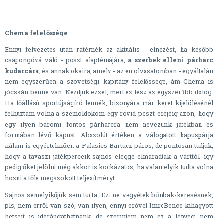
Chema felelőssége
Ennyi felvezetés után rátérnék az aktuális - elnézést, ha később
csapongóvá váló - poszt alaptémájára,
a szerbek elleni párharc
kudarcára
, és annak okaira, amely - az én olvasatomban - egyáltalán
nem egyszerűen a szövetségi kapitány felelőssége, ám Chema is
jócskán benne van. Kezdjük ezzel, mert ez lesz az egyszerűbb dolog.
Ha főállású sportújságíró lennék, bizonyára már keret kijelölésénél
felhúztam volna a szemöldököm egy rövid poszt erejéig azon, hogy
egy ilyen baromi fontos párharcra nem nevezünk játékban és
formában lévő kapust. Abszolút értéken a válogatott kapuspárja
nálam is egyértelműen a Palasics-Bartucz páros, de pontosan tudjuk,
hogy a tavaszi játékperceik sajnos eléggé elmaradtak a várttól, így
pedig őket jelölni még akkor is kockázatos, ha valamelyik tudta volna
hozni a tőle megszokott teljesítményt.
Sajnos semelyikőjük sem tudta. Ezt ne vegyétek bűnbak-keresésnek,
pls, nem erről van szó, van ilyen, ennyi erővel ImreBence kihagyott
hetseit is iderángathatnánk, de szerintem nem ez a lényeg, nem