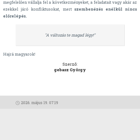
megfelelően vállalja fel a következményeket, a feladatait vagy akár az
ezekkel járó konfliktusokat, mert
szembenézés enélkül nincs
előrelépés.
"A változás te magad légy!"
Hajrá magyarok!
Szerző:
gebasz György
2026. május 19. 07:19