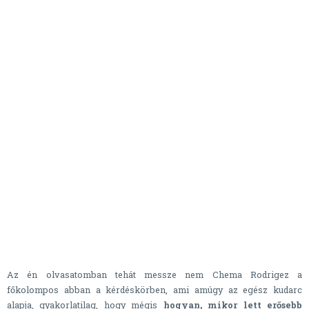
Az én olvasatomban tehát messze nem Chema Rodrigez a
főkolompos abban a kérdéskörben, ami amúgy az egész kudarc
alapja, gyakorlatilag, hogy mégis
hogyan, mikor lett erősebb