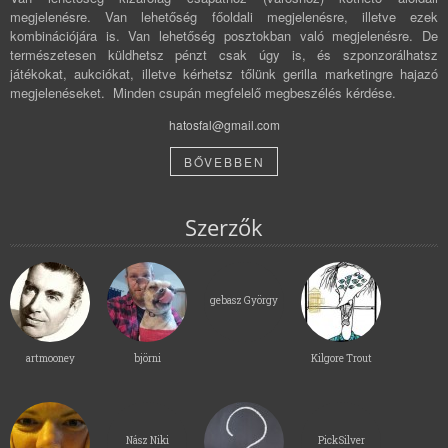
megjelenésre. Van lehetőség főoldali megjelenésre, illetve ezek
kombinációjára is. Van lehetőség posztokban való megjelenésre. De
természetesen küldhetsz pénzt csak úgy is, és szponzorálhatsz
játékokat, aukciókat, illetve kérhetsz tőlünk gerilla marketingre hajazó
megjelenéseket. Minden csupán megfelelő megbeszélés kérdése.
hatosfal@gmail.com
BŐVEBBEN
Szerzők
gebasz György
artmooney
björni
Kilgore Trout
Nász Niki
PickSilver