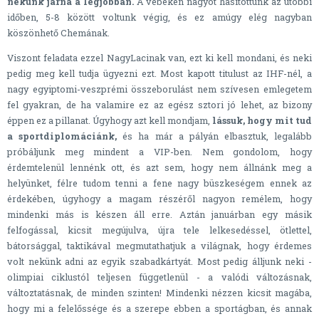
nekünk járna a legjobban.
A vébéken nagyot hasítottunk az utóbbi
időben, 5-8 között voltunk végig, és ez amúgy elég nagyban
köszönhető Chemának.
Viszont feladata ezzel NagyLacinak van, ezt ki kell mondani, és neki
pedig meg kell tudja ügyezni ezt. Most kapott titulust az IHF-nél, a
nagy egyiptomi-veszprémi összeborulást nem szívesen emlegetem
fel gyakran, de ha valamire ez az egész sztori jó lehet, az bizony
éppen ez a pillanat. Úgyhogy azt kell mondjam,
lássuk, hogy mit tud
a sportdiplomáciánk,
és ha már a pályán elbasztuk, legalább
próbáljunk meg mindent a VIP-ben. Nem gondolom, hogy
érdemtelenül lennénk ott, és azt sem, hogy nem állnánk meg a
helyünket, félre tudom tenni a fene nagy büszkeségem ennek az
érdekében, úgyhogy a magam részéről nagyon remélem, hogy
mindenki más is készen áll erre. Aztán januárban egy másik
felfogással, kicsit megújulva, újra tele lelkesedéssel, ötlettel,
bátorsággal, taktikával megmutathatjuk a világnak, hogy érdemes
volt nekünk adni az egyik szabadkártyát. Most pedig álljunk neki -
olimpiai ciklustól teljesen függetlenül - a valódi változásnak,
változtatásnak, de minden szinten! Mindenki nézzen kicsit magába,
hogy mi a felelőssége és a szerepe ebben a sportágban, és annak