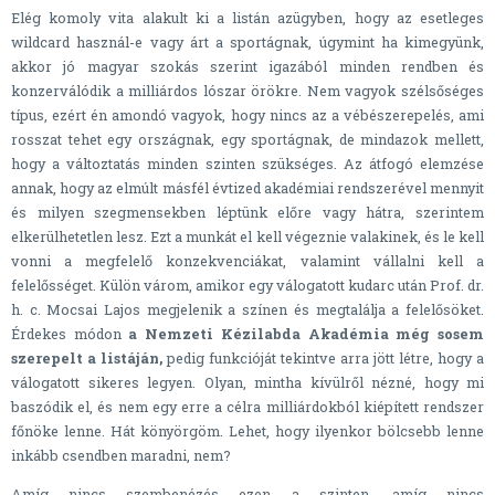
Elég komoly vita alakult ki a listán azügyben, hogy az esetleges
wildcard használ-e vagy árt a sportágnak, úgymint ha kimegyünk,
akkor jó magyar szokás szerint igazából minden rendben és
konzerválódik a milliárdos lószar örökre. Nem vagyok szélsőséges
típus, ezért én amondó vagyok, hogy nincs az a vébészerepelés, ami
rosszat tehet egy országnak, egy sportágnak, de mindazok mellett,
hogy a változtatás minden szinten szükséges. Az átfogó elemzése
annak, hogy az elmúlt másfél évtized akadémiai rendszerével mennyit
és milyen szegmensekben léptünk előre vagy hátra, szerintem
elkerülhetetlen lesz. Ezt a munkát el kell végeznie valakinek, és le kell
vonni a megfelelő konzekvenciákat, valamint vállalni kell a
felelősséget. Külön várom, amikor egy válogatott kudarc után Prof. dr.
h. c. Mocsai Lajos megjelenik a színen és megtalálja a felelősöket.
Érdekes módon
a Nemzeti Kézilabda Akadémia még sosem
szerepelt a listáján,
pedig funkcióját tekintve arra jött létre, hogy a
válogatott sikeres legyen. Olyan, mintha kívülről nézné, hogy mi
baszódik el, és nem egy erre a célra milliárdokból kiépített rendszer
főnöke lenne. Hát könyörgöm. Lehet, hogy ilyenkor bölcsebb lenne
inkább csendben maradni, nem?
Amíg nincs szembenézés ezen a szinten, amíg nincs