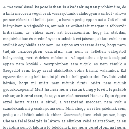
A meccseléssel kapcsolatban is akadtak ugyan
problémáim, de
a kinti meccsen végül csak visszajöttünk valahogyan a sírból - ahova
persze először el kellett jutni -, a hazain pedig éppen azt a 7a6 ellenit
hiányoltam a végjátékban, aminek az erőltetését magam is többször
kritizáltam, de ehhez azért azt hozzátenném, hogy ha stabilan,
megbízhatóan és eredményesen tudnánk ezt játszani, akkor eskü nem
szólnék egy büdös szót sem. De sajnos azt veszem észre, hogy
nem
tudjuk minőségben csinálni
, ami nem is feltétlen válogatott
hiányosság, mert érdekes módon a - válogatotthoz oly sok csáppal
éppen nem kötődő - Veszprémben sem tudjuk, és nem rémlik a
Szegedtől sem, hogy azzal alakítottak volna bármit valamikor. Ezt
egyszerűen meg kell tanulni jól és be kell gyakorolni. További valid
kérdés, hogy mi miért nem tudunk futni? Miért nem tudunk
gyorsközepezni? Mert
ha már nem viszünk nagylövőt, legalább
rohanjunk rendesen,
és ugyan az első meccset Hanusz Egon éppen
ezzel hozta vissza a sírból, a veszprémi meccsen nem volt a
szándéknak még csak nyoma sem. Mint ahogy a széles játéknak sem,
pedig a szélsőink adottak ehhez. Összességében tehát persze, hogy
Chema felelősségét is látom
az elbukott vébé selejtezőben, de én
továbbra sem őt látom a fő felelősnek, így
nem gondolom azt sem,