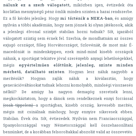
nálunk ez a szerb válogatott,
miközben igen, évtizedek óta
korlátlan mennyiségű pénz ömlik minden szinten a hazai rendszerbe.
Ez a fő kérdés jelenleg. Hogy
mi történik a NEKA-ban
, és amúgy
nyilván a többi akadémián, hogy nem jönnek ki olyan játékosok, akik
a jelenlegi élvonal szintjét stabilan hozni tudnák? Sőt, igazából
válogatott szintig sem érnek fel. Szerbia, de mondhatnám az összes
exjugó országot, főleg Horvátországot, Szlovéniát, de most már É-
macedóniát is mindenképpen, ezek mind-mind kisebb országok
nálunk, a sportágat tekintve jóval szerényebb anyagi lehetőségekkel,
mégis
egyértelműen előttünk, jelenleg, szinte minden
mérhető, datálható szinten
. Hogyan lesz náluk nagyobb a
merítésük? Hogyan zajlik náluk a kiválasztás, hogy
generációváltásokat tudnak lehozni komolyabb, minőségi visszaesés
nélkül? De amúgy ha nagyon demagóg szeretnék lenni,
megkockáztatom, hogy a dánok sem rendelkeznek ennyi forrással
(csak tippelem)
a sportágban, kisebb ország, kevesebb merítés,
mégis mit csinálnak máshogy, hogy ennyire sikeresek ebben.
Stabilan. Évek óta. Sőt, évtiezedek. Nyilván nem Franciaországgal,
Spanyolországgal vagy Németországgal kell összehasonlítani
bennünket, de a korábban felsoroltakkal abszolút valid az összevetés.