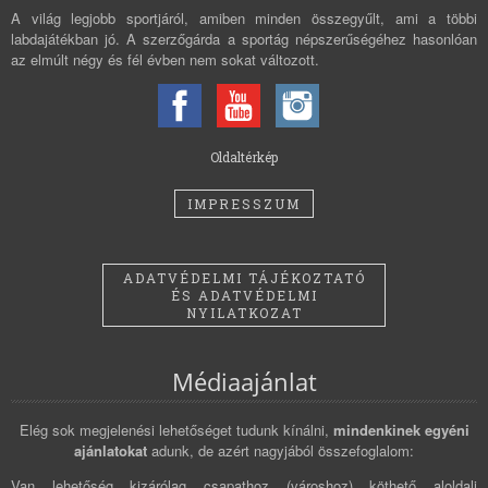
A világ legjobb sportjáról, amiben minden összegyűlt, ami a többi
labdajátékban jó. A szerzőgárda a sportág népszerűségéhez hasonlóan
az elmúlt négy és fél évben nem sokat változott.
Oldaltérkép
IMPRESSZUM
ADATVÉDELMI TÁJÉKOZTATÓ
ÉS ADATVÉDELMI
NYILATKOZAT
Médiaajánlat
Elég sok megjelenési lehetőséget tudunk kínálni,
mindenkinek egyéni
ajánlatokat
adunk, de azért nagyjából összefoglalom:
Van lehetőség kizárólag csapathoz (városhoz) köthető aloldali