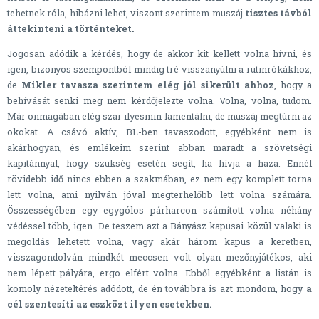
tehetnek róla, hibázni lehet, viszont szerintem muszáj
tisztes távból
áttekinteni a történteket.
Jogosan adódik a kérdés, hogy de akkor kit kellett volna hívni, és
igen, bizonyos szempontból mindig tré visszanyúlni a rutinrókákhoz,
de
Mikler tavasza szerintem elég jól sikerült ahhoz
, hogy a
behívását senki meg nem kérdőjelezte volna. Volna, volna, tudom.
Már önmagában elég szar ilyesmin lamentálni, de muszáj megtúrni az
okokat. A csávó aktív, BL-ben tavaszodott, egyébként nem is
akárhogyan, és emlékeim szerint abban maradt a szövetségi
kapitánnyal, hogy szükség esetén segít, ha hívja a haza. Ennél
rövidebb idő nincs ebben a szakmában, ez nem egy komplett torna
lett volna, ami nyilván jóval megterhelőbb lett volna számára.
Összességében egy egygólos párharcon számított volna néhány
védéssel több, igen. De teszem azt a Bányász kapusai közül valaki is
megoldás lehetett volna, vagy akár három kapus a keretben,
visszagondolván mindkét meccsen volt olyan mezőnyjátékos, aki
nem lépett pályára, ergo elfért volna. Ebből egyébként a listán is
komoly nézeteltérés adódott, de én továbbra is azt mondom, hogy
a
cél szentesíti az eszközt ilyen esetekben.