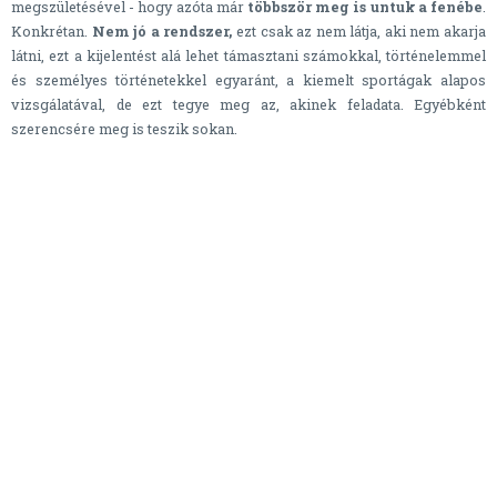
megszületésével - hogy azóta már
többször meg is untuk a fenébe
.
Konkrétan.
Nem jó a rendszer,
ezt csak az nem látja, aki nem akarja
látni, ezt a kijelentést alá lehet támasztani számokkal, történelemmel
és személyes történetekkel egyaránt, a kiemelt sportágak alapos
vizsgálatával, de ezt tegye meg az, akinek feladata. Egyébként
szerencsére meg is teszik sokan.