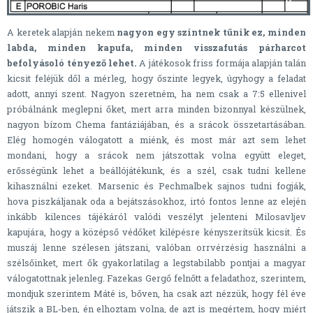
A keretek alapján nekem
nagyon egy szintnek tűnik ez, minden
labda, minden kapufa, minden visszafutás párharcot
befolyásoló tényező lehet.
A játékosok friss formája alapján talán
kicsit feléjük dől a mérleg, hogy őszinte legyek, úgyhogy a feladat
adott, annyi szent. Nagyon szeretném, ha nem csak a 7:5 ellenivel
próbálnánk meglepni őket, mert arra minden bizonnyal készülnek,
nagyon bízom Chema fantáziájában, és a srácok összetartásában.
Elég homogén válogatott a miénk, és most már azt sem lehet
mondani, hogy a srácok nem játszottak volna együtt eleget,
erősségünk lehet a beállójátékunk, és a szél, csak tudni kellene
kihasználni ezeket. Marsenic és Pechmalbek sajnos tudni fogják,
hova piszkáljanak oda a bejátszásokhoz, irtó fontos lenne az elején
inkább kilences tájékáról valódi veszélyt jelenteni Milosavljev
kapujára, hogy a középső védőket kilépésre kényszerítsük kicsit. És
muszáj lenne szélesen játszani, valóban orrvérzésig használni a
szélsőinket, mert ők gyakorlatilag a legstabilabb pontjai a magyar
válogatottnak jelenleg. Fazekas Gergő felnőtt a feladathoz, szerintem,
mondjuk szerintem Máté is, bőven, ha csak azt nézzük, hogy fél éve
játszik a BL-ben, én elhoztam volna, de azt is megértem, hogy miért