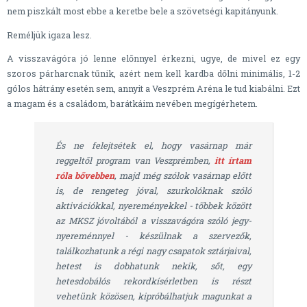
nem piszkált most ebbe a keretbe bele a szövetségi kapitányunk.
Reméljük igaza lesz.
A visszavágóra jó lenne előnnyel érkezni, ugye, de mivel ez egy
szoros párharcnak tűnik, azért nem kell kardba dőlni minimális, 1-2
gólos hátrány esetén sem, annyit a Veszprém Aréna le tud kiabálni. Ezt
a magam és a családom, barátkáim nevében megígérhetem.
És ne felejtsétek el, hogy vasárnap már
reggeltől program van Veszprémben,
itt írtam
róla bővebben
, majd még szólok vasárnap előtt
is, de rengeteg jóval, szurkolóknak szóló
aktivációkkal, nyereményekkel - többek között
az MKSZ jóvoltából a visszavágóra szóló jegy-
nyereménnyel - készülnak a szervezők,
találkozhatunk a régi nagy csapatok sztárjaival,
hetest is dobhatunk nekik, sőt, egy
hetesdobálós rekordkísérletben is részt
vehetünk közösen, kipróbálhatjuk magunkat a