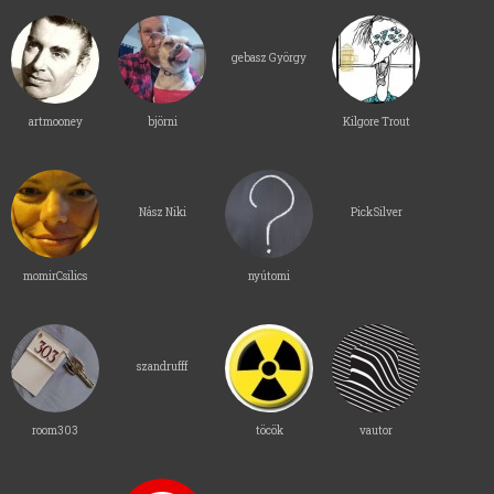
gebasz György
artmooney
björni
Kilgore Trout
Nász Niki
PickSilver
momirCsilics
nyútomi
szandrufff
room303
töcök
vautor