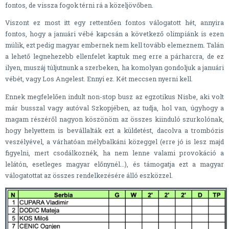
fontos, de vissza fogok térni rá a közeljövőben.
Viszont ez most itt egy rettentően fontos válogatott hét, annyira
fontos, hogy a januári vébé kapcsán a következő olimpiánk is ezen
múlik, ezt pedig magyar embernek nem kell tovább elemeznem. Talán
a lehető legnehezebb ellenfelet kaptuk meg erre a párharcra, de ez
ilyen, muszáj túljutnunk a szerbeken, ha komolyan gondoljuk a januári
vébét, vagy Los Angelest. Ennyi ez. Két meccsen nyerni kell.
Ennek megfelelően indult non-stop busz az egzotikus Nisbe, aki volt
már busszal vagy autóval Szkopjében, az tudja, hol van, úgyhogy a
magam részéről nagyon köszönöm az összes kiinduló szurkolónak,
hogy helyettem is bevállalták ezt a küldetést, dacolva a trombózis
veszélyével, a várhatóan mélybalkáni közeggel (erre jó is lesz majd
figyelni, mert csodálkoznék, ha nem lenne valami provokáció a
lelátón, esetleges magyar előnynél...), és támogatja ezt a magyar
válogatottat az összes rendelkezésére álló eszközzel.