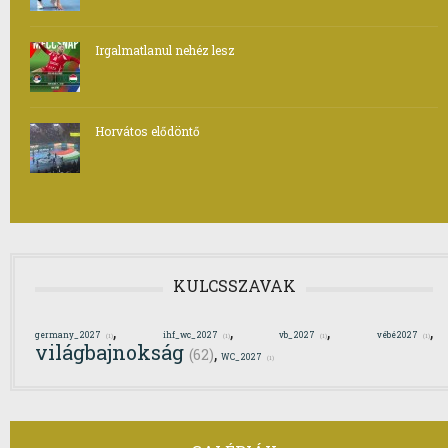
Irgalmatlanul nehéz lesz
Horvátos elődöntő
KULCSSZAVAK
,
,
,
,
germany_2027
ihf_wc_2027
vb_2027
vébé2027
(1)
(1)
(1)
(1)
világbajnokság
,
(62)
WC_2027
(1)