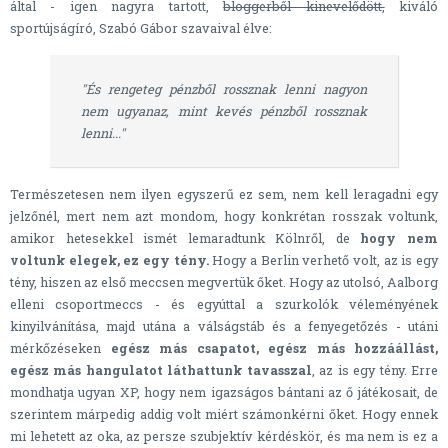
által - igen nagyra tartott,
bloggerből kinevelődött,
kiváló
sportújságíró, Szabó Gábor szavaival élve:
"És rengeteg pénzből rossznak lenni nagyon
nem ugyanaz, mint kevés pénzből rossznak
lenni..."
Természetesen nem ilyen egyszerű ez sem, nem kell leragadni egy
jelzőnél, mert nem azt mondom, hogy konkrétan rosszak voltunk,
amikor hetesekkel ismét lemaradtunk Kölnről, de
hogy nem
voltunk elegek, ez egy tény.
Hogy a Berlin verhető volt, az is egy
tény, hiszen az első meccsen megvertük őket. Hogy az utolsó, Aalborg
elleni csoportmeccs - és egyúttal a szurkolók véleményének
kinyilvánítása, majd utána a válságstáb és a fenyegetőzés - utáni
mérkőzéseken
egész más csapatot, egész más hozzáállást,
egész más hangulatot láthattunk tavasszal
, az is egy tény. Erre
mondhatja ugyan XP, hogy nem igazságos bántani az ő játékosait, de
szerintem márpedig addig volt miért számonkérni őket. Hogy ennek
mi lehetett az oka, az persze szubjektív kérdéskör, és ma nem is ez a