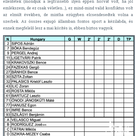
ellentétek (mondjuk a legfrissebb ilyen éppen horvát volt, ha jól
emlékszem, de ez csak véletlen...), ez mind-mind valid konfliktus volt
az elmúlt években, de mintha ezügyben elcsendesedtek volna a
szerbek. Az összes exjugó államban fontos sport a kézilabda, és
ennek megfelelő lesz a mai körítés is, ebben biztos vagyok.