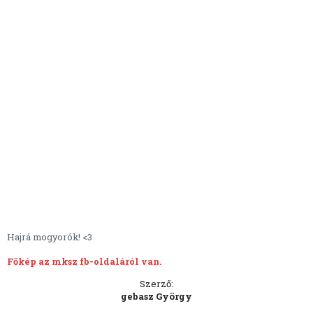
Hajrá mogyorók! <3
Főkép az mksz fb-oldaláról van.
Szerző:
gebasz György