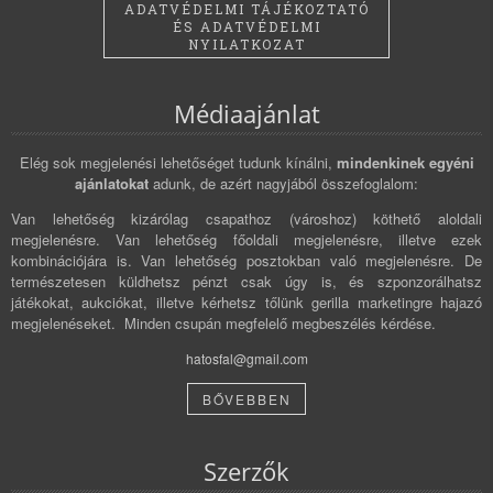
ADATVÉDELMI TÁJÉKOZTATÓ
ÉS ADATVÉDELMI
NYILATKOZAT
Médiaajánlat
Elég sok megjelenési lehetőséget tudunk kínálni,
mindenkinek egyéni
ajánlatokat
adunk, de azért nagyjából összefoglalom:
Van lehetőség kizárólag csapathoz (városhoz) köthető aloldali
megjelenésre. Van lehetőség főoldali megjelenésre, illetve ezek
kombinációjára is. Van lehetőség posztokban való megjelenésre. De
természetesen küldhetsz pénzt csak úgy is, és szponzorálhatsz
játékokat, aukciókat, illetve kérhetsz tőlünk gerilla marketingre hajazó
megjelenéseket. Minden csupán megfelelő megbeszélés kérdése.
hatosfal@gmail.com
BŐVEBBEN
Szerzők