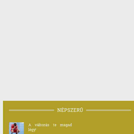
NÉPSZERŰ
A változás te magad
légy!