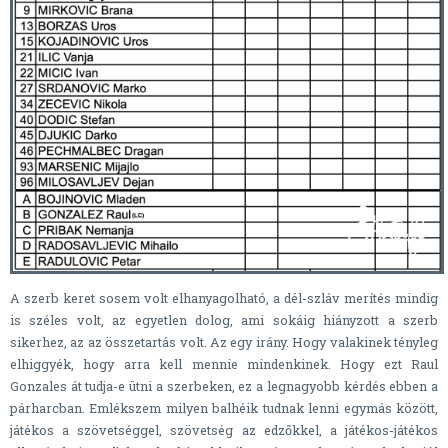
A szerb keret sosem volt elhanyagolható, a dél-szláv merítés mindig
is széles volt, az egyetlen dolog, ami sokáig hiányzott a szerb
sikerhez, az az összetartás volt. Az egy irány. Hogy valakinek tényleg
elhiggyék, hogy arra kell mennie mindenkinek. Hogy ezt Raul
Gonzales át tudja-e ütni a szerbeken, ez a legnagyobb kérdés ebben a
párharcban. Emlékszem milyen balhéik tudnak lenni egymás között,
játékos a szövetséggel, szövetség az edzőkkel, a játékos-játékos