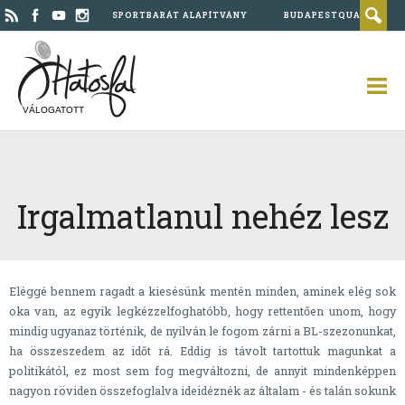
SPORTBARÁT ALAPÍTVÁNY
BUDAPESTQUAD
VÁLOGATOTT
Irgalmatlanul nehéz lesz
Eléggé bennem ragadt a kiesésünk mentén minden, aminek elég sok
oka van, az egyik legkézzelfoghatóbb, hogy rettentően unom, hogy
mindig ugyanaz történik, de nyilván le fogom zárni a BL-szezonunkat,
ha összeszedem az időt rá. Eddig is távolt tartottuk magunkat a
politikától, ez most sem fog megváltozni, de annyit mindenképpen
nagyon röviden összefoglalva ideidéznék az általam - és talán sokunk