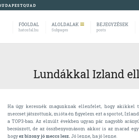
BUDAPESTQUAD
FŐOLDAL
ALOLDALAK
BEJEGYZÉSEK
hatosfal.hu
Subpages
posts
Lundákkal Izland el
Ha úgy keresnék magunknak ellenfelet, hogy akikkel tö
meccset játszottunk, mióta én figyelem ezt a sportot, Izlan
a TOP3-ban. Az elmúlt években ugyan pár nagyobb arányú
becsúszott, de az összbenyomásom akkor is az marad egy
hogy
ez bizony jó meccs lesz.
Jó lenne, ha jó lenne.