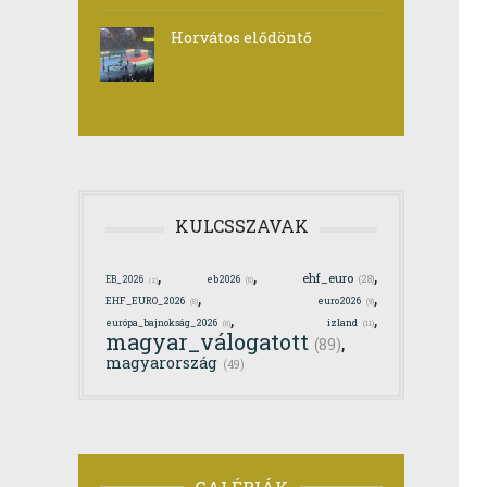
Horvátos elődöntő
KULCSSZAVAK
,
,
,
ehf_euro
eb2026
EB_2026
(28)
(8)
(2)
,
,
EHF_EURO_2026
euro2026
(8)
(9)
,
,
európa_bajnokság_2026
izland
(8)
(11)
magyar_válogatott
,
(89)
magyarország
(49)