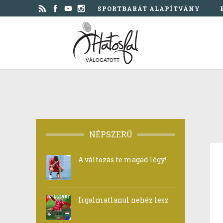
SPORTBARÁT ALAPÍTVÁNY
VÁLOGATOTT
NÉPSZERŰ
A változás te magad légy!
Irgalmatlanul nehéz lesz