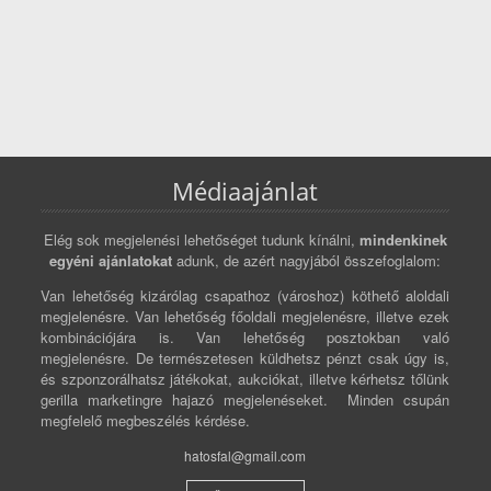
Médiaajánlat
Elég sok megjelenési lehetőséget tudunk kínálni,
mindenkinek
egyéni ajánlatokat
adunk, de azért nagyjából összefoglalom:
Van lehetőség kizárólag csapathoz (városhoz) köthető aloldali
megjelenésre. Van lehetőség főoldali megjelenésre, illetve ezek
kombinációjára is. Van lehetőség posztokban való
megjelenésre. De természetesen küldhetsz pénzt csak úgy is,
és szponzorálhatsz játékokat, aukciókat, illetve kérhetsz tőlünk
gerilla marketingre hajazó megjelenéseket. Minden csupán
megfelelő megbeszélés kérdése.
hatosfal@gmail.com