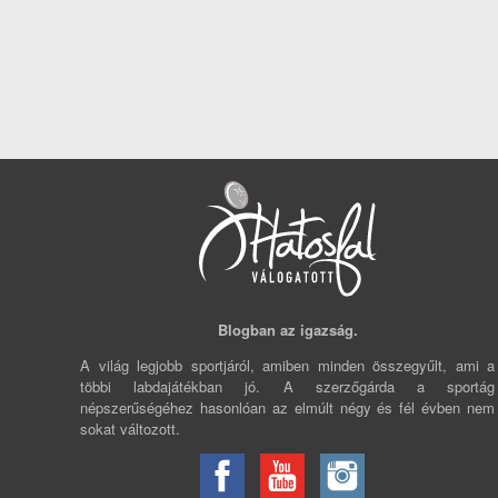
Blogban az igazság.
A világ legjobb sportjáról, amiben minden összegyűlt, ami a
többi labdajátékban jó. A szerzőgárda a sportág
népszerűségéhez hasonlóan az elmúlt négy és fél évben nem
sokat változott.