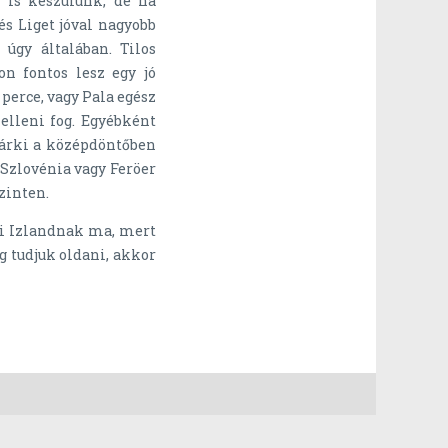
l
is készülünk, de ha
s Liget jóval nagyobb
úgy általában. Tilos
on fontos lesz egy jó
 perce, vagy Pala egész
lleni fog. Egyébként
bárki a középdöntőben
Szlovénia vagy Feröer
zinten.
ki Izlandnak ma, mert
g tudjuk oldani, akkor