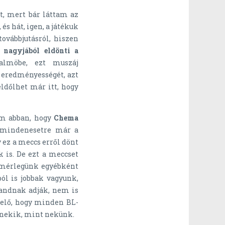
, mert bár láttam az
 és hát, igen, a játékuk
ovábbjutásról, hiszen
 nagyjából eldönti a
almöbe, ezt muszáj
 eredményességét, azt
dőlhet már itt, hogy
om abban, hogy
Chema
n mindenesetre már a
 ez a meccs erről dönt
 is. De ezt a meccset
kmérlegünk egyébként
ól is jobbak vagyunk,
andnak adják, nem is
t elő, hogy minden BL-
 nekik, mint nekünk.