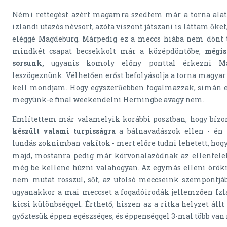
Némi rettegést azért magamra szedtem már a torna alatt
izlandi utazós névsort, azóta viszont játszani is láttam őket,
eléggé Magdeburg. Márpedig ez a meccs hiába nem dönt t
mindkét csapat becsekkolt már a középdöntőbe,
mégis
sorsunk,
ugyanis komoly előny ponttal érkezni M
leszögeznünk. Vélhetően erőst befolyásolja a torna magyar
kell mondjam. Hogy egyszerűebben fogalmazzak, simán el
megyünk-e final weekendelni Herningbe avagy nem.
Említettem már valamelyik korábbi posztban, hogy bíz
készült valami turpisságra
a bálnavadászok ellen - é
lundás zoknimban vakítok - mert előre tudni lehetett, hogy
majd, mostanra pedig már körvonalazódnak az ellenfelek
még be kellene húzni valahogyan. Az egymás elleni örö
nem mutat rosszul, sőt, az utolsó meccseink szempontjáb
ugyanakkor a mai meccset a fogadóirodák jellemzően Izl
kicsi különbséggel. Érthető, hiszen az a ritka helyzet áll
győztesük éppen egészséges, és éppenséggel 3-mal több van