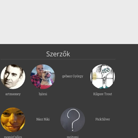
Szerzők
gebasz György
artmooney
björni
Kilgore Trout
Nász Niki
PickSilver
momirCsilics
nyútomi