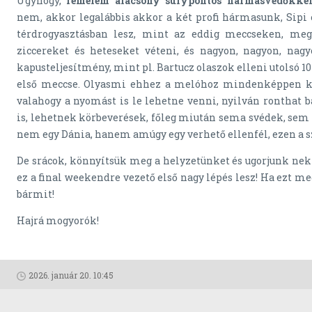
Úgyhogy,
remélem alacsony súlypontos hármasvédőkke
nem, akkor legalábbis akkor a két profi hármasunk, Sipi é
térdrogyasztásban lesz, mint az eddig meccseken, meg 
ziccereket és heteseket véteni, és nagyon, nagyon, nagy
kapusteljesítmény, mint pl. Bartucz olaszok elleni utolsó 10
első meccse. Olyasmi ehhez a melóhoz mindenképpen ke
valahogy a nyomást is le lehetne venni, nyilván ronthat 
is, lehetnek körbeverések, főleg miután sema svédek, sem 
nem egy Dánia, hanem amúgy egy verhető ellenfél, ezen a s
De srácok, könnyítsük meg a helyzetünket és ugorjunk ne
ez a final weekendre vezető első nagy lépés lesz! Ha ezt me
bármit!
Hajrá mogyorók!
2026. január 20. 10:45