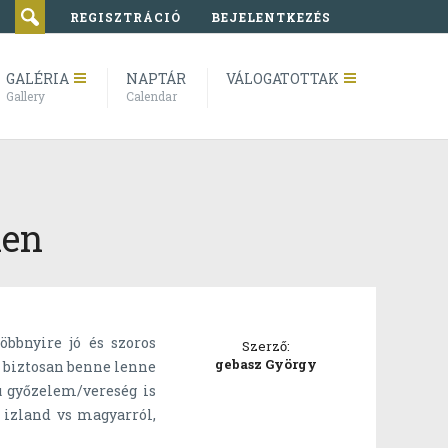
REGISZTRÁCIÓ
BEJELENTKEZÉS
GALÉRIA
NAPTÁR
VÁLOGATOTTAK
Gallery
Calendar
len
bbnyire jó és szoros
Szerző:
gebasz György
d biztosan benne lenne
 győzelem/vereség is
 izland vs magyarról,