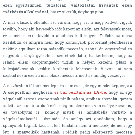
ezen egyértelműen,
tudatosan változtatni kívántak ezen
mérkőzés alkalmával
, hát ez sikerült, úgyhogy pipa.
A mai, olaszok ellenitől azt várom, hogy ezt a nagy kedvet vigyük
tovább, hogy aki kevesebb időt kapott az elsőn, azt felavassuk most,
ez a meccs erre kiválóan alkalmas kell legyen. Fejlődik az olasz
kézilabda, de annyira nem, hogy komolyabb problémát jelenthessen
nekünk egy ilyen torna második meccsén, szóval én egyértelmű és
nagyobb arányú győzelmet szeretnék látni, ha kérhetem, hogy az
Izland elleni csopirangadót tudjuk a helyén kezelni, plusz a
kulcsjátékosaink keddre kipihentek lehessenek. Viszont át sem
szabad nézni ezen a mai, olasz meccsen, mert az mindig veszélyes.
A mezőnyben túl sok meglepetés nem esett, de egy mindenképpen,
az
A csoportban
méghozzá,
és bár beírtam az LA-be,
hogy az egy
végtelenül szoros csoportnak tűnik nekem, amiben abszolút igazam
is lett - az utolsó forduló előtt még mindenkinek van esélye kiesni is,
és továbbjutni is, komoly matek és minitabella várható a
végelszámolásnál - őszintén, én amúgy azt gondoltam, hogy a
spanyolok fognak kicsit lefelé tendálni, nem a németek, de nem így
lett, a spanyolkák hasítanak, Frédiék pedig elképesztő meccsen