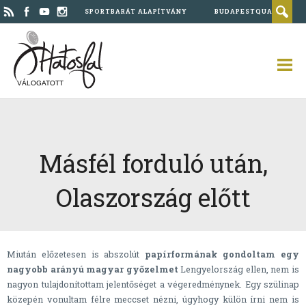
SPORTBARÁT ALAPÍTVÁNY
BUDAPESTQUAD
VÁLOGATOTT
Másfél forduló után,
Olaszország előtt
Miután előzetesen is abszolút
papírformának gondoltam egy
nagyobb arányú magyar győzelmet
Lengyelország ellen, nem is
nagyon tulajdonítottam jelentőséget a végeredménynek. Egy szülinap
közepén vonultam félre meccset nézni, úgyhogy külön írni nem is