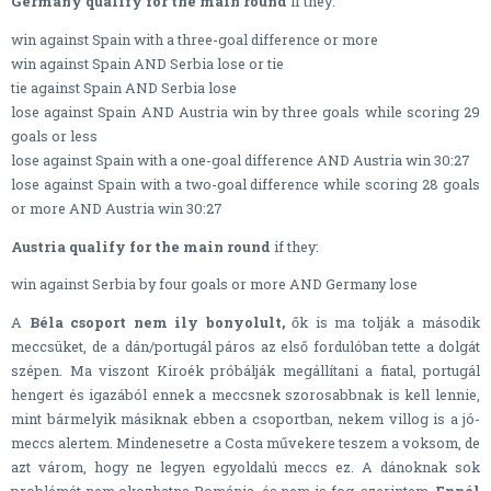
Germany qualify for the main round
if they:
win against Spain with a three-goal difference or more
win against Spain AND Serbia lose or tie
tie against Spain AND Serbia lose
lose against Spain AND Austria win by three goals while scoring 29
goals or less
lose against Spain with a one-goal difference AND Austria win 30:27
lose against Spain with a two-goal difference while scoring 28 goals
or more AND Austria win 30:27
Austria qualify for the main round
if they:
win against Serbia by four goals or more AND Germany lose
A
Béla csoport nem ily bonyolult,
ők is ma tolják a második
meccsüket, de a dán/portugál páros az első fordulóban tette a dolgát
szépen. Ma viszont Kiroék próbálják megállítani a fiatal, portugál
hengert és igazából ennek a meccsnek szorosabbnak is kell lennie,
mint bármelyik másiknak ebben a csoportban, nekem villog is a jó-
meccs alertem. Mindenesetre a Costa művekere teszem a voksom, de
azt várom, hogy ne legyen egyoldalú meccs ez. A dánoknak sok