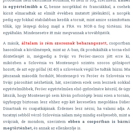
problémát nem okozhatna Románia, és nem is fog, szerintem.
Ennél
is egyértelműbb a C,
benne norgékkal és franciákkal, a csehek
kicsit elmaradtak az elmúlt években mutatott játékuktól, a norgék
pedig egy fokkal stabilabban kezdik a tornát, mint amire számítottam
tőlük, így lényegi dolog majd a FRA vs NOR-n fog történni. Ha
egyáltalán. Mindenesetre itt már megvannak a továbbjutók.
A másik,
általam is rém szorosnak beharangozott,
csoportban
hasonlóak a körülmények, mint az A-ban, ők produkálták a torna első
döntetlenjét is, mégpedig a Svájc vs Feröer-meccs jött erre ki,
miközben a Szlovénia vs Montenegró szintén szoros gólzáport
hozott, de azt egy góllal (41:40) a szlovénok végül be tudták húzni. Ma
játszanak második fordulót, Montenegró vs Feröer és Szlovénia vs
Svájc párosítást nézhetünk, hát, szerintem ezek sem lesznek sokkal
egyértelműbbek, Feröer egyértelműen első győzelmére készül, de úgy
látszik, hogy Montenergó sem kíván pofozógép lenni ezen a tornán,
úgyhopgy biztosan lesz ehhez egy-két keresetlen megoldása Didier
Dinartnak és csapatkájának. Érdemes lesz nézni, ha valami adja. A
tucatnyi sebből vérző Szlovénia nálam még mindig esélyesebb, mint a
svájciak, de mondom, szerintem
ebben a csoportban is bármi
megtörténhet,
és annak az ellenkezője is.