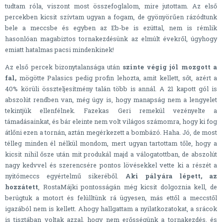
tudtam róla, viszont most összefoglalom, mire jutottam. Az első
percekben kicsit szívtam ugyan a fogam, de gyönyörűen rázódtunk
bele a meccsbe és egyben az Eb-be is ezúttal, nem is rémlik
hasonlóan magabiztos tornakezdésünk az elmúlt évekről, úgyhogy
emiatt hatalmas pacsi mindenkinek!
Az első percek bizonytalansága után
szinte végig jól mozgott a
fal,
mögötte Palasics pedig profin lehozta, amit kellett, sőt, azért a
40% körüli összteljesítmény talán több is annál. A 21 kapott gól is
abszolút rendben van, még úgy is, hogy manapság nem a lengyelet
tekintjük ellenfélnek. Fazekas Geri remekül vezényelte a
támadásainkat, és bár eleinte nem volt világos számomra, hogy ki fog
átlőni ezen a tornán, aztán megérkezett a bombázó. Haha. Jó, de most
télleg minden él nélkül mondom, mert ugyan tartottam tőle, hogy a
kicsit nihil ősze után mit produkál majd a válogatottban, de abszolút
nagy kedvvel és szerencsére pontos lövésekkel vette ki a részét a
nyitómeccs egyértelmű sikeréből.
Aki pályára lépett, az
hozzátett
, RostaMájki pontosságán még kicsit dolgoznia kell, de
berúgtuk a motort és felülltünk rá ügyesen, más ettől a meccstől
igazából nem is kellett. Ahogy hallgattam a nyilatkozatokat, a srácok
is tisztában voltak azzal, hogy nem erősségünk a tornakezdés, és