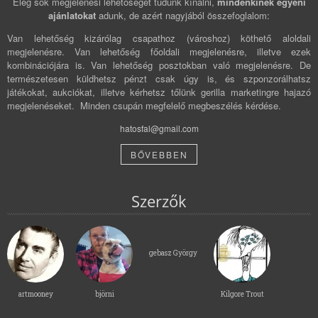
Elég sok megjelenési lehetőséget tudunk kínálni,
mindenkinek egyéni
ajánlatokat
adunk, de azért nagyjából összefoglalom:
Van lehetőség kizárólag csapathoz (városhoz) köthető aloldali
megjelenésre. Van lehetőség főoldali megjelenésre, illetve ezek
kombinációjára is. Van lehetőség posztokban való megjelenésre. De
természetesen küldhetsz pénzt csak úgy is, és szponzorálhatsz
játékokat, aukciókat, illetve kérhetsz tőlünk gerilla marketingre hajazó
megjelenéseket. Minden csupán megfelelő megbeszélés kérdése.
hatosfal@gmail.com
BŐVEBBEN
Szerzők
gebasz György
artmooney
björni
Kilgore Trout