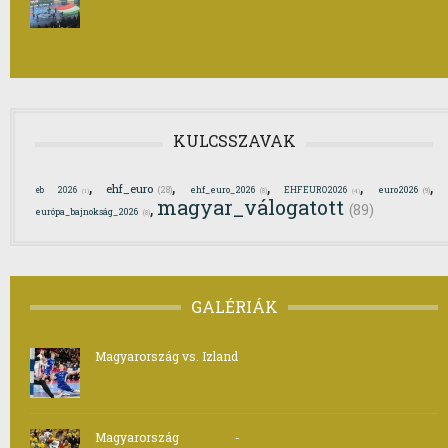
KULCSSZAVAK
,
,
,
,
,
ehf_euro
ehf_euro_2026
euro2026
eb 2026
(28)
EHFEURO2026
(8)
(9)
(1)
(4)
magyar_válogatott
,
(89)
európa_bajnokság_2026
(8)
GALÉRIÁK
Magyarország vs. Izland
Magyarország -