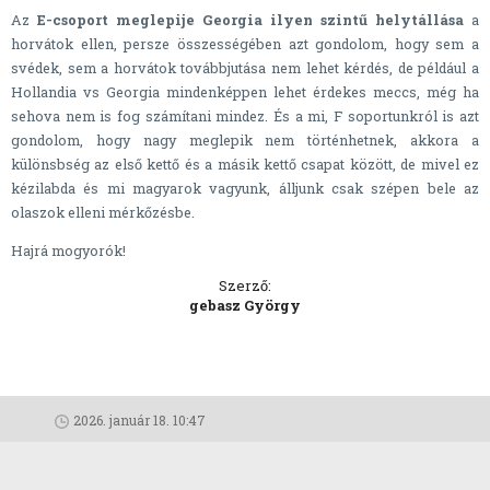
Az
E-csoport meglepije Georgia ilyen szintű helytállása
a
horvátok ellen, persze összességében azt gondolom, hogy sem a
svédek, sem a horvátok továbbjutása nem lehet kérdés, de például a
Hollandia vs Georgia mindenképpen lehet érdekes meccs, még ha
sehova nem is fog számítani mindez. És a mi, F soportunkról is azt
gondolom, hogy nagy meglepik nem történhetnek, akkora a
különsbség az első kettő és a másik kettő csapat között, de mivel ez
kézilabda és mi magyarok vagyunk, álljunk csak szépen bele az
olaszok elleni mérkőzésbe.
Hajrá mogyorók!
Szerző:
gebasz György
2026. január 18. 10:47